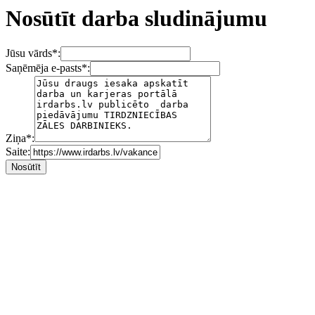
Nosūtīt darba sludinājumu
Jūsu vārds
*
:
Saņēmēja e-pasts
*
:
Ziņa
*
:
Saite: