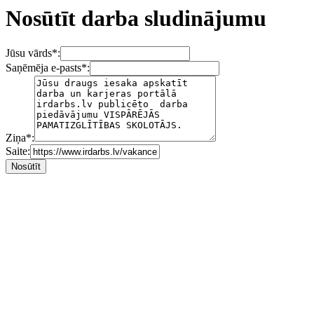
Nosūtīt darba sludinājumu
Jūsu vārds
*
:
Saņēmēja e-pasts
*
:
Ziņa
*
:
Saite: