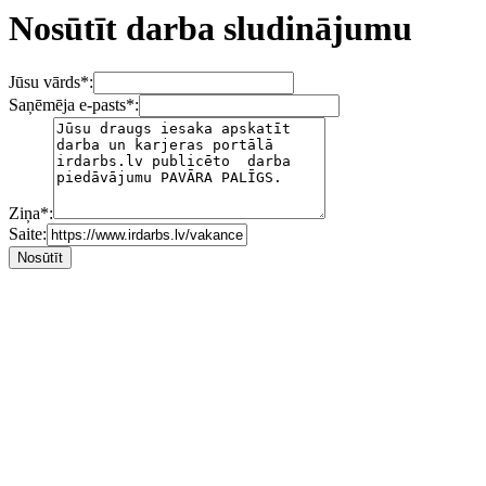
Nosūtīt darba sludinājumu
Jūsu vārds
*
:
Saņēmēja e-pasts
*
:
Ziņa
*
:
Saite: