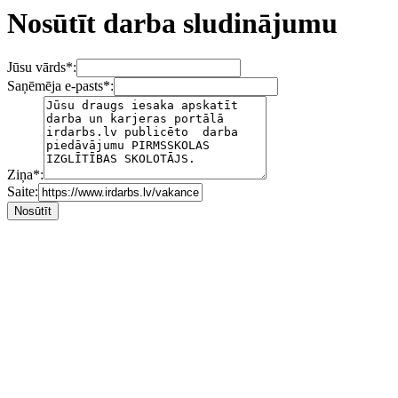
Nosūtīt darba sludinājumu
Jūsu vārds
*
:
Saņēmēja e-pasts
*
:
Ziņa
*
:
Saite: