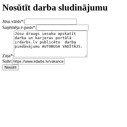
Nosūtīt darba sludinājumu
Jūsu vārds
*
:
Saņēmēja e-pasts
*
:
Ziņa
*
:
Saite: