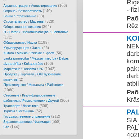
Rīga
(106)
Администрация / Ассистирование
- fiz
(140)
Охрана / Безопастность
(38)
Банки / Страхование
Раб
(828)
Cтроительство / Мастеры
Rēz
(364)
Oбщественное питание
IT / Datori / Telekomunikācijas / Elektronika
KO
(172)
(1198)
Образование / Наука
NEM
(26)
Юриспруденция / Закон
dar
(56)
Kultūra / Māksla / Izklaide / Sports
Lauksaimniecība / Mežsaimniecība / Dabas
komp
(166)
aizsardzība / Kokapstrāde
pak
(1042)
Маркетинг / Reklama / PR
Продажа / Торговля / Обслуживание
darb
(2)
клиентов
atbi
Производство / Механика / Работники
(1060)
Раб
Сезонные / Квалифицированные
Krās
(300)
работники / Ремесленники / Другой
(508)
Транспорт / Логистика
PA
(62)
Туризм / Гостиницы
(212)
Государственное управление
SIA
(558)
Здравоохранение / Фармация
PAL
(144)
Cita
402