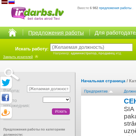
Вместе
6 982
предложения работы
.
Предложения работы
Для работодат
Искать работу:
Например:
администратор, продавец
итд.
Закрыть
искателей
Начальная страница
/ Ка
Работа:
Предприятие
Должн
CE
Место
нахожедния:
SIA
pak
str
uzņ
Предложения работы по категориям
должности: