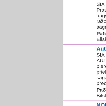
SIA
Pras
augs
raž
saga
Раб
Bils
Au
SIA
AUT
pier
prie
saga
prec
Раб
Bils
NO