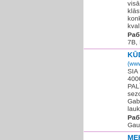
vis
klās
konk
kvali
Раб
7B,
KŪ
(www
SIA
400
PAL
sez
Gaba
lauk
Раб
Gauj
ME