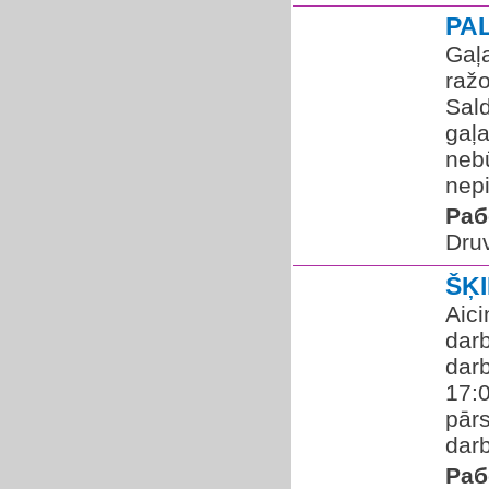
PA
Gaļ
raž
Sald
gaļ
neb
nepi
Раб
Druv
ŠĶ
Aici
darb
darb
17:0
pārs
darb
Раб