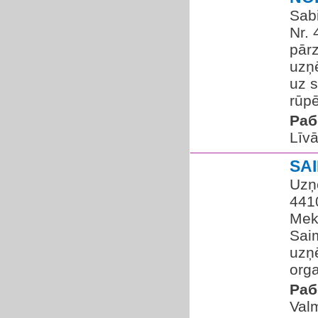
Sabi
Nr.
pārz
uzņ
uz s
rūpē
Раб
Līvā
SA
Uzņ
441
Mekl
Saim
uzņ
orga
Раб
Valm