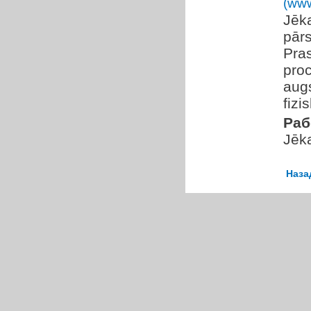
(www
Jēk
pārs
Pras
pro
augs
fizi
Раб
Jēka
Наза