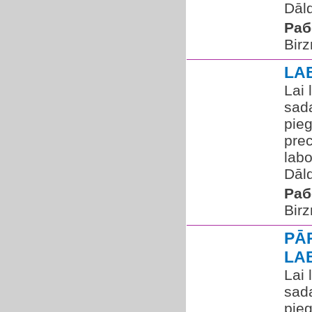
Dāld
Раб
Birz
LA
Lai 
sada
pie
prec
labo
Dāld
Раб
Birz
PĀ
LA
Lai 
sada
pie