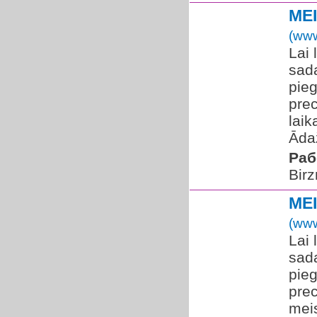
MEI
(www
Lai 
sada
pie
prec
laik
Āda
Раб
Birz
MEI
(www
Lai 
sada
pie
prec
meis