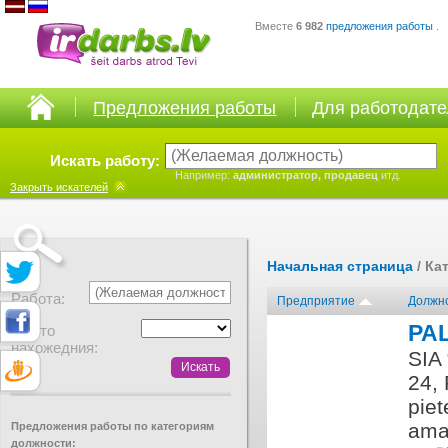
Вместе
6 982
предложения работы
.
Предложения работы
Для работодат
Искать работу:
Например:
администратор, продавец
итд.
Закрыть
искателей
Начальная страница
/ Ка
Работа:
Предприятие
Должн
PA
Место
нахожедния:
SIA 
24,
piet
ama
Предложения работы по категориям
должности: