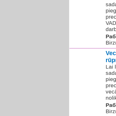
sada
pie
pre
VAD
darb
Раб
Birz
Vec
rūp
Lai 
sada
pie
prec
vecā
noli
Раб
Birz