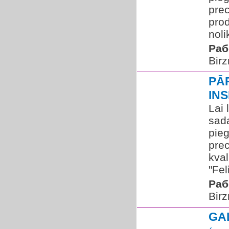
prec
prod
noli
Раб
Birz
PĀ
IN
Lai 
sada
pie
prec
kval
"Fel
Раб
Birz
GA