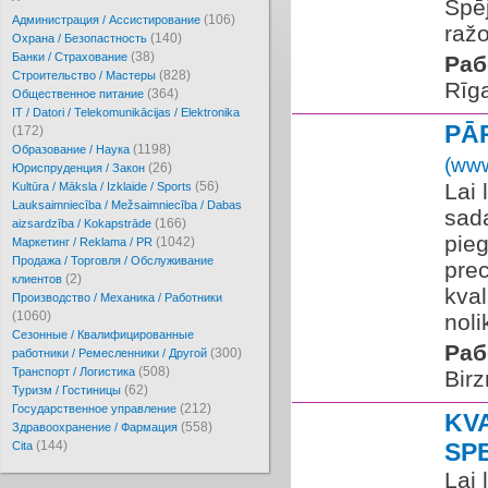
Spēj
(106)
Администрация / Ассистирование
ražo
(140)
Охрана / Безопастность
(38)
Банки / Страхование
Раб
(828)
Cтроительство / Мастеры
Rīg
(364)
Oбщественное питание
IT / Datori / Telekomunikācijas / Elektronika
PĀ
(172)
(1198)
Образование / Наука
(www
(26)
Юриспруденция / Закон
(56)
Lai 
Kultūra / Māksla / Izklaide / Sports
Lauksaimniecība / Mežsaimniecība / Dabas
sada
(166)
aizsardzība / Kokapstrāde
pie
(1042)
Маркетинг / Reklama / PR
Продажа / Торговля / Обслуживание
prec
(2)
клиентов
kval
Производство / Механика / Работники
(1060)
noli
Сезонные / Квалифицированные
Раб
(300)
работники / Ремесленники / Другой
(508)
Транспорт / Логистика
Birz
(62)
Туризм / Гостиницы
(212)
Государственное управление
KV
(558)
Здравоохранение / Фармация
(144)
SP
Cita
Lai 