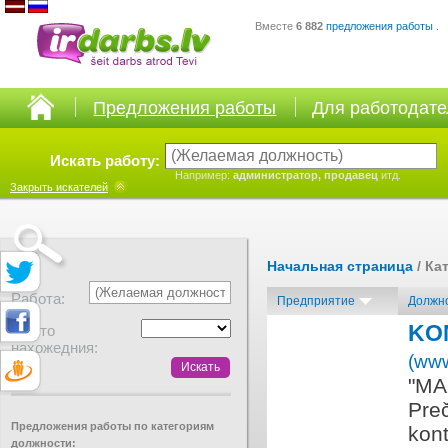
Вместе
6 882
предложения работы
.
Предложения работы
Для работодат
Искать работу:
Например:
администратор, продавец
итд.
Закрыть
искателей
Начальная страница
/ Ка
Работа:
Предприятие
Должн
KO
Место
нахожедния:
(www
"MA
Preč
Предложения работы по категориям
kont
должности: