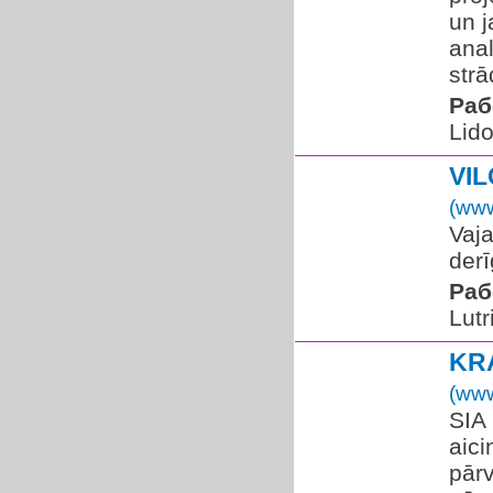
un j
anal
strā
Раб
Lido
VI
(www
Vaja
der
Раб
Lutr
KR
(www
SIA
aici
pār