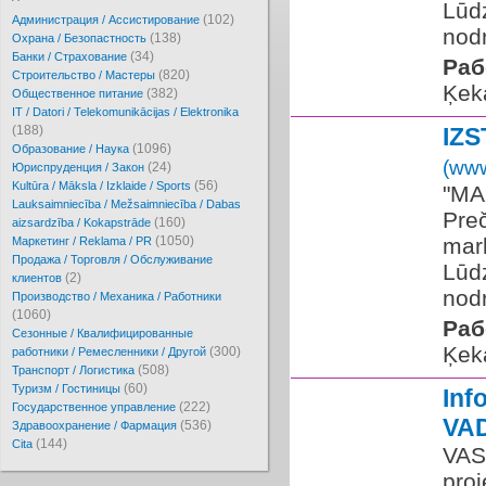
Lūdz
(102)
Администрация / Ассистирование
nodr
(138)
Охрана / Безопастность
(34)
Банки / Страхование
Раб
(820)
Cтроительство / Мастеры
Ķek
(382)
Oбщественное питание
IT / Datori / Telekomunikācijas / Elektronika
(188)
IZ
(1096)
Образование / Наука
(www
(24)
Юриспруденция / Закон
(56)
Kultūra / Māksla / Izklaide / Sports
"MA
Lauksaimniecība / Mežsaimniecība / Dabas
Pre
(160)
aizsardzība / Kokapstrāde
(1050)
marķ
Маркетинг / Reklama / PR
Продажа / Торговля / Обслуживание
Lūdz
(2)
клиентов
nodr
Производство / Механика / Работники
(1060)
Раб
Сезонные / Квалифицированные
Ķek
(300)
работники / Ремесленники / Другой
(508)
Транспорт / Логистика
(60)
Туризм / Гостиницы
Inf
(222)
Государственное управление
VA
(536)
Здравоохранение / Фармация
(144)
Cita
VAS 
proj