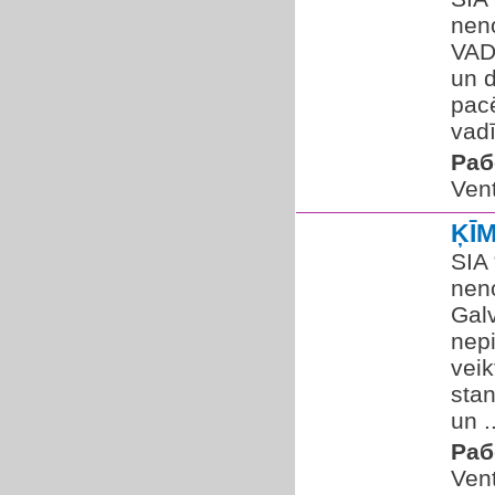
nen
VAD
un d
pacē
vadī
Раб
Vent
ĶĪ
SIA 
nen
Gal
nep
veik
stan
un ..
Раб
Vent