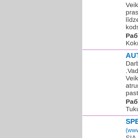
Veik
pras
līdz
kods
Раб
Kok
AU
Dar
.Vad
Veik
atru
past
Раб
Tuk
SP
(www
SIA 