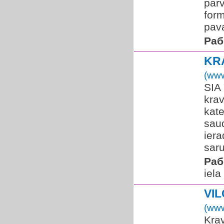
pārv
form
pav
Раб
KR
(www
SIA 
krav
kate
saud
ier
saru
Раб
iela
VI
(www
Kra