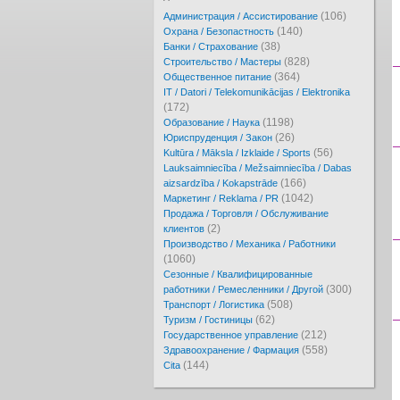
(106)
Администрация / Ассистирование
(140)
Охрана / Безопастность
(38)
Банки / Страхование
(828)
Cтроительство / Мастеры
(364)
Oбщественное питание
IT / Datori / Telekomunikācijas / Elektronika
(172)
(1198)
Образование / Наука
(26)
Юриспруденция / Закон
(56)
Kultūra / Māksla / Izklaide / Sports
Lauksaimniecība / Mežsaimniecība / Dabas
(166)
aizsardzība / Kokapstrāde
(1042)
Маркетинг / Reklama / PR
Продажа / Торговля / Обслуживание
(2)
клиентов
Производство / Механика / Работники
(1060)
Сезонные / Квалифицированные
(300)
работники / Ремесленники / Другой
(508)
Транспорт / Логистика
(62)
Туризм / Гостиницы
(212)
Государственное управление
(558)
Здравоохранение / Фармация
(144)
Cita