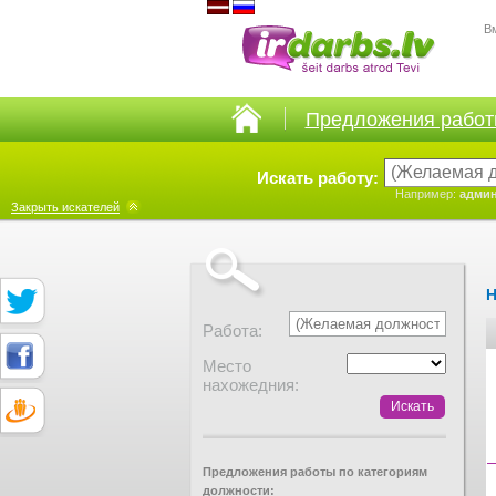
В
Предложения рабо
Искать работу:
Например:
админ
Закрыть
искателей
Н
Работа:
Место
нахожедния:
Предложения работы по категориям
должности: