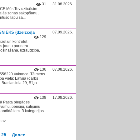
31
31.08.2026.
CE Mēs Tev uzticēsim
zaļās zonas sakopšanu,
tušo lapu sa...
ŠNIEKS (dzelzceļa
07.09.2026.
129
zēt un kontrolēt
s jaunu partneru
rošināšana, uzraudzība,
136
07.08.2026.
03558220 Vakance: Tālmens
a vieta: Latvija (darbs
 Braslas iela 29, Rīga...
138
17.08.2026.
dā Pasta piegādes
evumu, pensiju, sūtījumu
andidātiem: B kategorijas
nov.
25
Далее