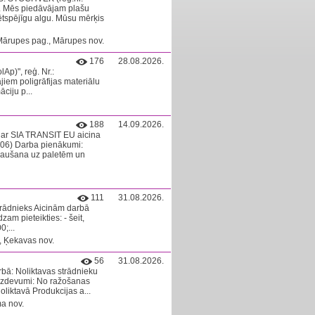
ā. Mēs piedāvājam plašu
ētspējīgu algu. Mūsu mērķis
 Mārupes pag., Mārupes nov.
176
28.08.2026.
Ap)", reģ. Nr.:
ajiem poligrāfijas materiālu
ciju p...
188
14.09.2026.
ar SIA TRANSIT EU aicina
06) Darba pienākumi:
kraušana uz paletēm un
111
31.08.2026.
trādnieks Aicinām darbā
am pieteikties: - šeit,
;...
, Ķekavas nov.
56
31.08.2026.
rbā: Noliktavas strādnieku
zdevumi: No ražošanas
liktavā Produkcijas a...
a nov.