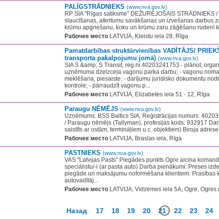
PALĪGSTRĀDNIEKS
(www.nva.gov.lv)
RP SIA "Rīgas satiksme" DEŽURĒJOŠAIS STRĀDNIEKS / 
slaucīšanas, atkritumu savākšanas un izvešanas darbus 
krūmu apgriešanu, koku un krūmu zaru zāģēšanu rudenī kri
Рабочее место
LATVIJA, Kleistu iela 28, Rīga
Pamatdarbības struktūrvienības VADĪTĀJS/ PRIEK
transporta pakalpojumu jomā)
(www.nva.gov.lv)
SIA S &amp; S Transit, reg.nr.40203241753 - plānot, organi
uzņēmuma dzelzceļa vagonu parka darbu; - vagonu noma
meklēšana, piesaiste; - darījumu juridisko dokumentu nod
kontrole; - pārraudzīt vagonu p...
Рабочее место
LATVIJA, Elizabetes iela 51 - 12, Rīga
Paraugu ŅĒMĒJS
(www.nva.gov.lv)
Uzņēmums: BSS Baltics SIA, Reģistrācijas numurs: 402
/ Paraugu ņēmējs (Tallyman), profesijas kods: 932917 Darb
saistīts ar ostām, termināļiem u.c. objektiem) Biroja adrese:
Рабочее место
LATVIJA, Braslas iela, Rīga
PASTNIEKS
(www.nva.gov.lv)
VAS ''Latvijas Pasts'' Piegādes punkts Ogre aicina koman
speciālistu/-i (ar pasta auto) Darba pienākumi: Preses izd
piegāde un maksājumu noformēšana klientiem. Prasības k
autovadītāj...
Рабочее место
LATVIJA, Vidzemes iela 5A, Ogre, Ogres 
Назад
17
18
19
20
21
22
23
24