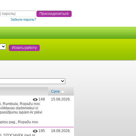
Забыли пароль?
Срок
148
15.08.2026.
95, Rumbula, Ropažu nov.
liktavas darbinieku/-ci
pasūtījumu lapām Ar plēvi
opiņu pag., Ropažu nov.
195
18.08.2026.
. STOCHVEK (reģ.nr.