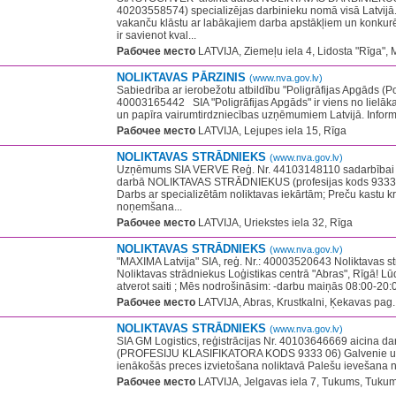
40203558574) specializējas darbinieku nomā visā Latvij
vakanču klāstu ar labākajiem darba apstākļiem un konkur
ir savienot kval...
Рабочее место
LATVIJA, Ziemeļu iela 4, Lidosta "Rīga",
NOLIKTAVAS PĀRZINIS
(www.nva.gov.lv)
Sabiedrība ar ierobežotu atbildību "Poligrāfijas Apgāds (Pol
40003165442 ​ ​ SIA "Poligrāfijas Apgāds" ir viens no lielāk
un papīra vairumtirdzniecības uzņēmumiem Latvijā. Informā
Рабочее место
LATVIJA, Lejupes iela 15, Rīga
NOLIKTAVAS STRĀDNIEKS
(www.nva.gov.lv)
Uzņēmums SIA VERVE Reģ. Nr. 44103148110 sadarbībai 
darbā NOLIKTAVAS STRĀDNIEKUS (profesijas kods 9333
Darbs ar specializētām noliktavas iekārtām; Preču kastu 
noņemšana...
Рабочее место
LATVIJA, Uriekstes iela 32, Rīga
NOLIKTAVAS STRĀDNIEKS
(www.nva.gov.lv)
"MAXIMA Latvija" SIA, reģ. Nr.: 40003520643 Noliktavas s
Noliktavas strādniekus Loģistikas centrā "Abras", Rīgā! Lūdz
atverot saiti ; Mēs nodrošināsim: -darbu maiņās 08:00-20:00
Рабочее место
LATVIJA, Abras, Krustkalni, Ķekavas pag.
NOLIKTAVAS STRĀDNIEKS
(www.nva.gov.lv)
SIA GM Logistics, reģistrācijas Nr. 40103646669 aicina da
(PROFESIJU KLASIFIKATORA KODS 9333 06) Galvenie u
ienākošās preces izvietošana noliktavā Palešu ievešana no
Рабочее место
LATVIJA, Jelgavas iela 7, Tukums, Tukum