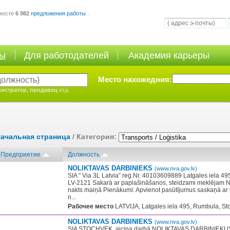
месте
6 982
предложения работы
.
ты
Для работодателей
Академия карьеры
Место нахожедния:
истратор, продавец
итд.
ачальная страница
/ Категория:
Предприятие
Должность
NOLIKTAVAS DARBINIEKS
(www.nva.gov.lv)
SIA ” Via 3L Latvia” reģ.Nr. 40103609889 Latgales iela 4
LV-2121 Sakarā ar paplašināšanos, steidzami meklējam No
nakts maiņā Pienākumi: Apvienot pasūtījumus saskaņā ar 
n...
Рабочее место
LATVIJA, Latgales iela 495, Rumbula, St
NOLIKTAVAS DARBINIEKS
(www.nva.gov.lv)
SIA STOCHVEK ​ aicina darbā NOLIKTAVAS DARBINIEKUS