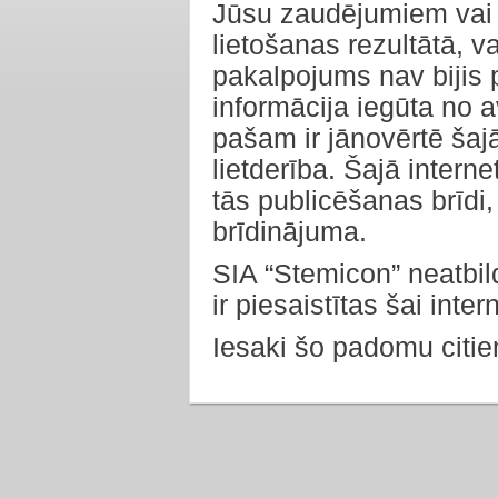
Jūsu zaudējumiem vai k
lietošanas rezultātā, v
pakalpojums nav bijis 
informācija iegūta no a
pašam ir jānovērtē šaj
lietderība. Šajā intern
tās publicēšanas brīdi,
brīdinājuma.
SIA “Stemicon” neatbild
ir piesaistītas šai inte
Iesaki šo padomu citi