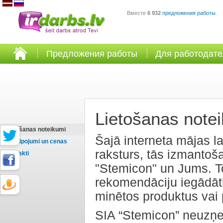
Вместе
6 932
предложения работы
.
Предложения работы
Для работодат
Lietošanas note
Lietošanas noteikumi
Šajā interneta mājas la
Pakalpojumi un cenas
raksturs, tās izmantoša
Kontakti
"Stemicon" un Jums. T
rekomendāciju iegādāti
minētos produktus vai
SIA “Stemicon” neuzņe