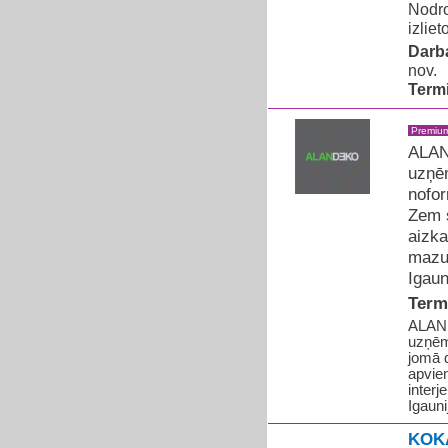
Nodro
izliet
Darba
nov.
Term
Premiu
ALAN
uzņēm
nofo
Zem s
aizka
mazum
Igaun
Term
ALAND
uzņēm
jomā 
apvien
interj
Igauni
KOK