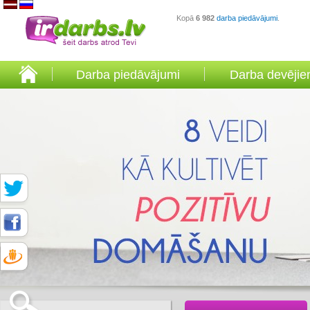
Kopā
6 982
darba piedāvājumi
.
Darba piedāvājumi
Darba devēji