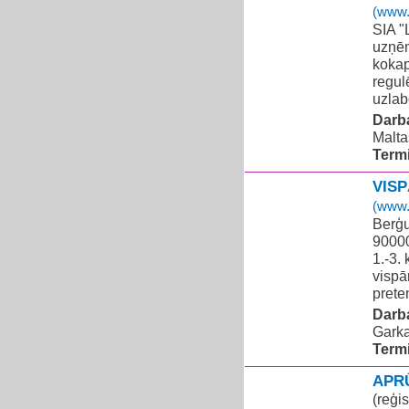
(www.
SIA "
uzņēm
kokap
regul
uzlab
Darba
Malta
Term
VIS
(www.
Berģu
90000
1.-3.
vispā
prete
Darba
Garka
Term
APR
(reģi