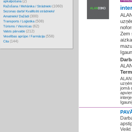
Premiu
(2)
apkalpošana
(1060)
Ražošana / Mehānika / Strādnieki
inte
Sezonas darbi/ Kvalificēti strādnieki/
ALAN
(300)
Amatnieki/ Dažādi
uzņēm
(508)
Transports / Loģistika
(62)
Tūrisms / Viesnīcas
nofo
(212)
Valsts pārvalde
Zem s
(558)
Veselības aprūpe / Farmācija
aizka
(144)
Cita
mazum
Igaun
Darba
ALAN
Term
ALAND
uzņēm
jomā 
apvien
interj
Igauni
PAV
Darba
apsti
Veikt