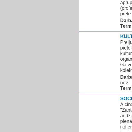
aprūp
(prof
prete.
Darba
Term
KUL
Preiļ
piete
kultū
organ
Galve
kolekt
Darba
nov.
Term
SOC
Aicin
"Zant
audzi
pienā
ikdien