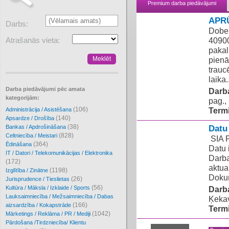
Premium darba piedāvājumi
APR
Darbs:
Dobel
Atrašanās vieta:
40900
pakal
pienā
trauc
laika.
Darba piedāvājumi pēc amata
Darba
kategorijām:
pag.,
(106)
Term
Administrācija / Asistēšana
(140)
Apsardze / Drošība
(38)
Datu
Bankas / Apdrošināšana
(828)
Celtniecība / Meistari
​ SIA
(364)
Ēdināšana
Datu 
IT / Datori / Telekomunikācijas / Elektronika
Darba
(172)
aktua
(1198)
Izglītība / Zinātne
Dokum
(26)
Jurisprudence / Tieslietas
(56)
Kultūra / Māksla / Izklaide / Sports
Darba
Lauksaimniecība / Mežsaimniecība / Dabas
Ķekav
(166)
aizsardzība / Kokapstrāde
Term
(1042)
Mārketings / Reklāma / PR / Mediji
Pārdošana /Tirdzniecība/ Klientu