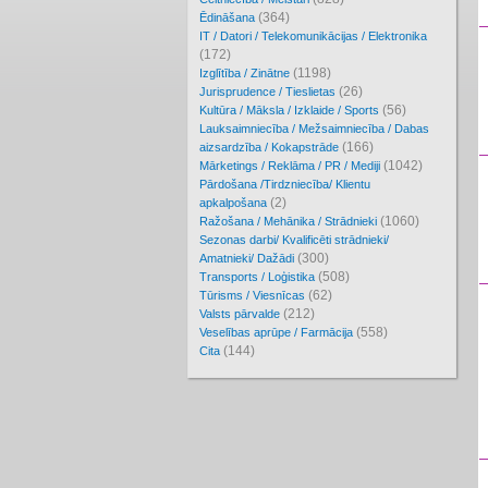
(364)
Ēdināšana
IT / Datori / Telekomunikācijas / Elektronika
(172)
(1198)
Izglītība / Zinātne
(26)
Jurisprudence / Tieslietas
(56)
Kultūra / Māksla / Izklaide / Sports
Lauksaimniecība / Mežsaimniecība / Dabas
(166)
aizsardzība / Kokapstrāde
(1042)
Mārketings / Reklāma / PR / Mediji
Pārdošana /Tirdzniecība/ Klientu
(2)
apkalpošana
(1060)
Ražošana / Mehānika / Strādnieki
Sezonas darbi/ Kvalificēti strādnieki/
(300)
Amatnieki/ Dažādi
(508)
Transports / Loģistika
(62)
Tūrisms / Viesnīcas
(212)
Valsts pārvalde
(558)
Veselības aprūpe / Farmācija
(144)
Cita