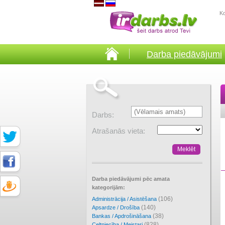
K
Darba piedāvājumi
Darbs:
Atrašanās vieta:
Darba piedāvājumi pēc amata
kategorijām:
(106)
Administrācija / Asistēšana
(140)
Apsardze / Drošība
(38)
Bankas / Apdrošināšana
(828)
Celtniecība / Meistari