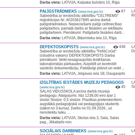
Darba vieta:
LATVIJA, Kalpaka bulvāris 10, Rīga
PALĪGSTRĀDNIEKS
67
LA
(www.nva.gov.lv)
R
Sabiedrība ar ierobežotu atbildību "CELTREMS"
reģistrācijas Nr. 40203627895 aicina darbā
palīgstrādniekus. Nepieciešami palīgi celtniecības
palīgdarbos, pamatā darbs ar fāsādes un iekšteplu
palīgdarbiem. Pienākumi: Palīgdarbi fasādes darb...
Darba vieta:
LATVIJA, Biķernieku iela 10, Rīga
DEFEKTOSKOPISTS
438
LA
(www.nva.gov.lv)
D
Sabiedrība ar ierobežotu atbildību "FeNiCoGd"
izsludina vakanci DEFEKTOSKOPISTS ​Darba
pienākumi: Veikt nesagraujošās testēšanas
laboratoriskās pārbaudes; Aizpildīt un kontrolēt
saistošo dokumentāciju; Patstāvīgi plānot un veikt ...
Darba vieta:
LATVIJA, Jelgavas iela 1B, Daugavpils
IZGLĪTĪBAS IESTĀDES MUZEJU PEDAGOGS
LA
Sa
45
(www.nva.gov.lv)
SALAS VIDUSSKOLA aicina darbā muzeja
pedagogu. Atalgojums: līdz 1238,00 eiro /par 1
slodzi Slodze: 0,5 slodze. Prasības pretendentiem:
augstākā pedagoģiskā vai pedagoģijas students
(sākot no 3.kursa). Darbs no 01.09.2026., uz
nenoteiktu laiku. ...
Darba vieta:
LATVIJA, Skolas iela 3, Sala, Salas
pag., Jēkabpils nov.
SOCIĀLAIS DARBINIEKS
LA
(www.nva.gov.lv)