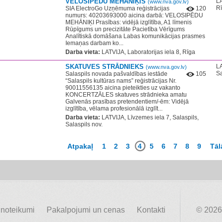
VELOSIPĒDU MEHĀNIĶIS
LA
(www.nva.gov.lv)
R
SIA ElectroGo Uzņēmuma reģistrācijas
120
numurs: 40203693000 aicina darbā: VELOSIPĒDU
MEHĀNIĶI Prasības: vidējā izglītība, A1 līmenis
Rūpīgums un precizitāte Pacietība Vērīgums
Analītiskā domāšana Labas komunikācijas prasmes
Iemaņas darbam ko...
Darba vieta:
LATVIJA, Laboratorijas iela 8, Rīga
SKATUVES STRĀDNIEKS
LA
(www.nva.gov.lv)
Sa
Salaspils novada pašvaldības iestāde
105
“Salaspils kultūras nams” reģistrācijas Nr.
90011556135 aicina pieteikties uz vakanto
KONCERTZĀLES skatuves strādnieka amatu
Galvenās prasības pretendentiem/-ēm: Vidējā
izglītība, vēlama profesionālā izglīt...
Darba vieta:
LATVIJA, Līvzemes iela 7, Salaspils,
Salaspils nov.
Atpakaļ
1
2
3
4
5
6
7
8
9
Tāl
 noteikumi
Pakalpojumi un cenas
Kontakti
© 2026