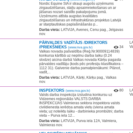
Nordic Equine SIA ir strauji augošs uzņēmums
zirgaudzēšanas, staļļu apsaimniekošanas un ar
jāšanas nozari saistīto pakalpojumu jomā.
Uzņēmums attīsta augstas kvalitātes
zirgaudzēšanas un infrastruktūras projektus Latvijā
ar starptautiskas paplašināšanās p...
Darba vieta:
LATVIJA, Avenes, Cenu pag., Jelgavas
nov.
PĀRVALDES VADĪTĀJS /DIREKTORS
LA
Va
/PRIEKŠNIEKS
34
(www.nva.gov.lv)
Valkas novada pašvaldība (Reģ.Nr.90009114839)
konkursa kārtībā uz nepilnu darba laiku (0.24
slodze) aicina darbā Valkas novada Kārķu pagasta
pārvaldes vadītāju (kods pēc profesiju klasifikatora –
1112 31). Galvenie darba pamatpienākumi: Plānot,
vadīt,...
Darba vieta:
LATVIJA, Kārķi, Kārķu pag., Valkas
nov.
INSPEKTORS
80
LA
(www.nva.gov.lv)
Va
Valsts darba inspekcija izsludina konkursu uz
Vidzemes reģionālās VALSTS DARBA
INSPEKCIJAS Valmieras sektora inspektora valsts
civildienesta ierēdņa amata vietu (viena amata
vieta; uz noteiktu laiku - darbinieka prombūtni; darba
vieta – Purva iela 12...
Darba vieta:
LATVIJA, Purva iela 12A, Valmiera,
Valmieras nov.