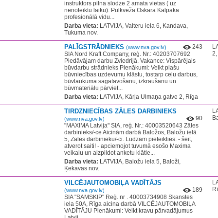
instruktors pilna slodze 2 amata vietas ( uz
nenoteiktu laiku). Pulkveža Oskara Kalpaka
profesionālā vidu...
Darba vieta:
LATVIJA, Valteru iela 6, Kandava,
Tukuma nov.
PALĪGSTRĀDNIEKS
243
LA
(www.nva.gov.lv)
2,
SIA Nord Kraft Company, reģ. Nr.: 40203707692
Piedāvājam darbu Zviedrijā. Vakance: Vispārējais
būvdarbu strādnieks Pienākumi: Veikt plašu
būvniecības uzdevumu klāstu, tostarp ceļu darbus,
būvlaukuma sagatavošanu, izkraušanu un
būvmateriālu pārviet...
Darba vieta:
LATVIJA, Kārļa Ulmaņa gatve 2, Rīga
TIRDZNIECĪBAS ZĀLES DARBINIEKS
LA
Ba
90
(www.nva.gov.lv)
​"MAXIMA Latvija" SIA, reģ. Nr.: 40003520643 Zāles
darbinieks/-ce Aicinām darbā Baložos, Baložu ielā
5, Zāles darbinieku/-ci. Lūdzam pieteikties: - šeit,
atverot saiti! - apciemojot tuvumā esošo Maxima
veikalu un aizpildot anketu klātie...
Darba vieta:
LATVIJA, Baložu iela 5, Baloži,
Ķekavas nov.
VILCĒJAUTOMOBIĻA VADĪTĀJS
LA
R
189
(www.nva.gov.lv)
SIA "SAMSKIP" Reģ. nr . 40003734908 Skanstes
iela 50A, Rīga aicina darbā VILCĒJAUTOMOBIĻA
VADĪTĀJU Pienākumi: Veikt kravu pārvadājumus
Latvij...