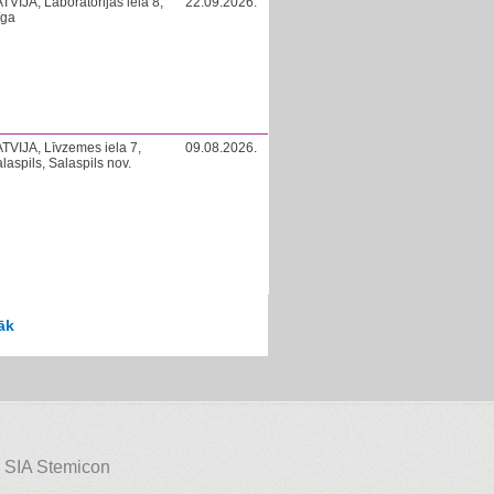
TVIJA, Laboratorijas iela 8,
22.09.2026.
īga
TVIJA, Līvzemes iela 7,
09.08.2026.
laspils, Salaspils nov.
āk
 SIA Stemicon