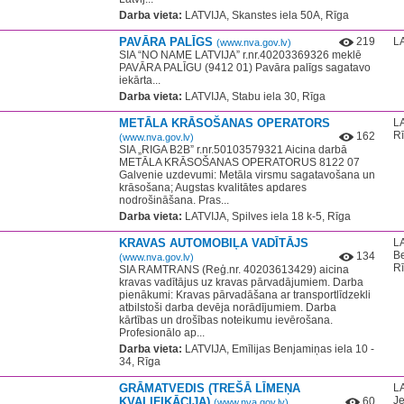
Darba vieta:
LATVIJA, Skanstes iela 50A, Rīga
PAVĀRA PALĪGS
219
LA
(www.nva.gov.lv)
SIA “NO NAME LATVIJA” r.nr.40203369326 meklē
PAVĀRA PALĪGU (9412 01) Pavāra palīgs sagatavo
iekārta...
Darba vieta:
LATVIJA, Stabu iela 30, Rīga
METĀLA KRĀSOŠANAS OPERATORS
LA
R
162
(www.nva.gov.lv)
SIA „RIGA B2B” r.nr.50103579321 Aicina darbā
METĀLA KRĀSOŠANAS OPERATORUS 8122 07
Galvenie uzdevumi: Metāla virsmu sagatavošana un
krāsošana; Augstas kvalitātes apdares
nodrošināšana. Pras...
Darba vieta:
LATVIJA, Spilves iela 18 k-5, Rīga
KRAVAS AUTOMOBIĻA VADĪTĀJS
LA
Be
134
(www.nva.gov.lv)
R
SIA RAMTRANS (Reģ.nr. 40203613429) aicina
kravas vadītājus uz kravas pārvadājumiem. Darba
pienākumi: Kravas pārvadāšana ar transportlīdzekli
atbilstoši darba devēja norādījumiem. Darba
kārtības un drošības noteikumu ievērošana.
Profesionālo ap...
Darba vieta:
LATVIJA, Emīlijas Benjamiņas iela 10 -
34, Rīga
GRĀMATVEDIS (TREŠĀ LĪMEŅA
LA
Je
KVALIFIKĀCIJA)
60
(www.nva.gov.lv)