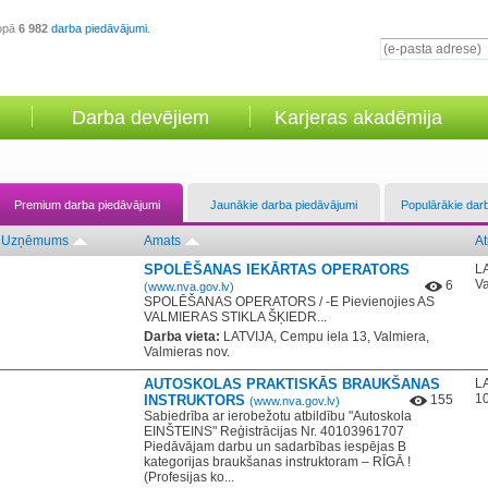
opā
6 982
darba piedāvājumi
.
Darba devējiem
Karjeras akadēmija
Premium darba piedāvājumi
Jaunākie darba piedāvājumi
Populārākie dar
Uzņēmums
Amats
At
SPOLĒŠANAS IEKĀRTAS OPERATORS
LA
Va
6
(www.nva.gov.lv)
SPOLĒŠANAS OPERATORS / -E Pievienojies AS
VALMIERAS STIKLA ŠĶIEDR...
Darba vieta:
LATVIJA, Cempu iela 13, Valmiera,
Valmieras nov.
AUTOSKOLAS PRAKTISKĀS BRAUKŠANAS
LA
10
INSTRUKTORS
155
(www.nva.gov.lv)
Sabiedrība ar ierobežotu atbildību "Autoskola
EINŠTEINS" Reģistrācijas Nr. 40103961707 ​
Piedāvājam darbu un sadarbības iespējas B
kategorijas braukšanas instruktoram – RĪGĀ !
(Profesijas ko...