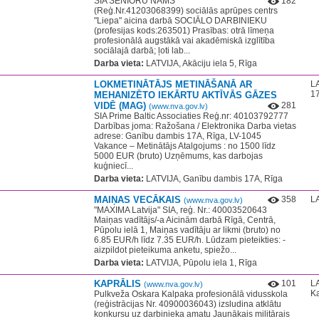
SIA SENIORU NAMS
182
(Reģ.Nr.41203068399) sociālās aprūpes centrs
"Liepa" aicina darbā SOCIĀLO DARBINIEKU​
(profesijas kods:263501) Prasības: otrā līmeņa
profesionālā augstākā vai akadēmiskā izglītība
sociālajā darbā; ļoti lab...
Darba vieta:
LATVIJA, Akāciju iela 5, Rīga
LOKMETINĀTĀJS METINĀŠANĀ AR
L
17
MEHANIZĒTO IEKĀRTU AKTĪVĀS GĀZES
VIDĒ (MAG)
281
(www.nva.gov.lv)
SIA Prime Baltic Associaties Reģ.nr: 40103792777
Darbības joma: Ražošana / Elektronika Darba vietas
adrese: Ganību dambis 17A, Rīga, LV-1045
Vakance – Metinātājs Atalgojums : no 1500 līdz
5000 EUR (bruto) Uzņēmums, kas darbojas
kuģniecī...
Darba vieta:
LATVIJA, Ganību dambis 17A, Rīga
MAIŅAS VECĀKAIS
358
LA
(www.nva.gov.lv)
"MAXIMA Latvija" SIA, reģ. Nr.: 40003520643
Maiņas vadītājs/-a Aicinām darbā Rīgā, Centrā,
Pūpolu ielā 1, Maiņas vadītāju ar likmi (bruto) no
6.85 EUR/h līdz 7.35 EUR/h. Lūdzam pieteikties: -
aizpildot pieteikuma anketu, spiežo...
Darba vieta:
LATVIJA, Pūpolu iela 1, Rīga
KAPRĀLIS
101
LA
(www.nva.gov.lv)
K
Pulkveža Oskara Kalpaka profesionālā vidusskola
(reģistrācijas Nr. 40900036043) izsludina atklātu
konkursu uz darbinieka amatu Jaunākais militārais