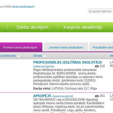
opā
6 932
darba piedāvājumi
.
Darba devējiem
Karjeras akadēmija
Premium darba piedāvājumi
Jaunākie darba piedāvājumi
Populārākie dar
Uzņēmums
Amats
At
PROFESIONĀLĀS IZGLĪTĪBAS SKOLOTĀJS
LA
R
216
(www.nva.gov.lv)
Rīgas Metālapstrādes profesionālā vidusskola
Reģistrācijas Nr. 90001256958 ​ ​ aicina darbā:
profesionālās izglītības skolotāju uz aptuveni vienu
pedagoģisko slodzi. (profesijas kods 232001)
Pienākumi: Īstenot mācību procesu izglītī...
Darba vieta:
LATVIJA, Dzirnavu iela 117, Rīga
APKOPĒJS
261
LA
(www.nva.gov.lv)
1
SIA "BAUMARO" reģ.nr.40203612048 Vajadzīgi
apkopēji viesnu namā Darba apraksts: Kandidātiem
jāveic tīrīšanas, higiēnas darbi, kā arī uzturēt kārtību
viesu namā. Pienākumi: Logu, grīdu, koridoru,