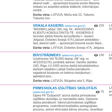
atverot saiti! ; - apciemojot tuvumā esošo Maxima
veikalu un aizpildot anketu klātienē, informācijas
centrā. ...
Darba vieta:
LATVIJA, Meža iela 22, Tukums,
Tukuma nov.
VEIKALA KASIERIS
220
LA
(www.nva.gov.lv)
47
"MAXIMA Latvija" SIA, reģ. Nr.: 40003520643
KLIENTU KONSULTANTS/-TE - KASIERIS/-E
Aicinām darbā Klientu konsultantu/-i - kasieri
Jelgavā, Dobeles šosejā 47A Lūdzam pieteikties: -
šeit, atverot saiti! ; - apciemojot tuvumā esošo Maxi...
Darba vieta:
LATVIJA, Dobeles šoseja 47A, Jelgava
BŪVSTRĀDNIEKS
130
LA
(www.nva.gov.lv)
R
Uzņēmums SIA "EURO &amp; AB"​ reģ. nr.
40103532761 juridiskā adrese: Ganību dambis
24D, Rīga, LV-1005 aicina darbā būvstrādniekus
darbam objektos Latvijā Darba pienākumi: -
sagatavot būvjavas un betona maisījumus; -
apkalpot javu...
Darba vieta:
LATVIJA, Nīcgales iela 5, Rīga
PIRMSSKOLAS IZGLĪTĪBAS SKOLOTĀJS
LA
pr
75
(www.nva.gov.lv)
no
Ogres PII “Dzīpariņš” aicina darbā pirmsskolas
izglītības skolotāju uz nenoteiktu laiku. Galvenie
darba pienākumi: īstenot pirmsskolas izglītības
programmu, nodrošinot kvalitatīvu pedagoģisko
procesu, ņemot vērā katra bērna vecumu, veselības