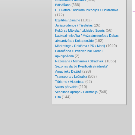
(366)
Ēdināšana
IT / Datori / Telekomunikācijas / Elektronika
(172)
(1182)
Izglītība / Zinātne
(26)
Jurisprudence / Tieslietas
(56)
Kultūra / Māksla / Izklaide / Sports
Lauksaimniecība / Mežsaimniecība / Dabas
(162)
aizsardzība / Kokapstrāde
(1040)
Mārketings / Reklāma / PR / Mediji
Pārdošana /Tirdzniecība/ Klientu
(2)
apkalpošana
(1056)
Ražošana / Mehānika / Strādnieki
Sezonas darbi/ Kvalificēti strādnieki/
(298)
Amatnieki/ Dažādi
(508)
Transports / Loģistika
(62)
Tūrisms / Viesnīcas
(210)
Valsts pārvalde
(548)
Veselības aprūpe / Farmācija
(144)
Cita