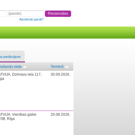
Aizmirsāt paroli?
ba piedāvājumi
rašanās vieta
Termiņš
TVIJA, Dzirnavu iela 117,
30.09.2026.
īga
TVIJA, Vienības gatve
20.08.2026.
70B, Rīga