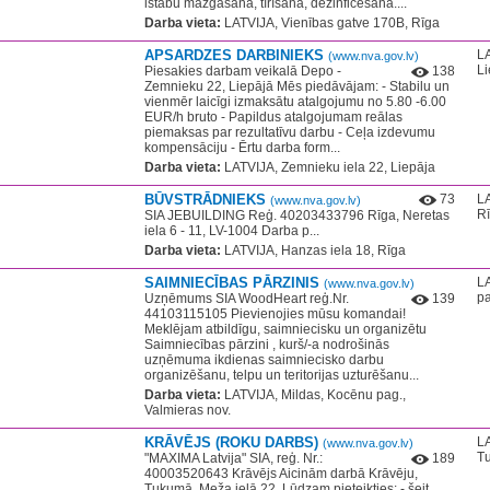
istabu mazgāšana, tīrīšana, dezinficēšana....
Darba vieta:
LATVIJA, Vienības gatve 170B, Rīga
APSARDZES DARBINIEKS
LA
(www.nva.gov.lv)
Li
Piesakies darbam veikalā Depo -
138
Zemnieku 22, Liepājā Mēs piedāvājam: - Stabilu un
vienmēr laicīgi izmaksātu atalgojumu no 5.80 -6.00
EUR/h bruto - Papildus atalgojumam reālas
piemaksas par rezultatīvu darbu - Ceļa izdevumu
kompensāciju - Ērtu darba form...
Darba vieta:
LATVIJA, Zemnieku iela 22, Liepāja
BŪVSTRĀDNIEKS
73
LA
(www.nva.gov.lv)
R
SIA JEBUILDING Reģ. 40203433796 Rīga, Neretas
iela 6 - 11, LV-1004 Darba p...
Darba vieta:
LATVIJA, Hanzas iela 18, Rīga
SAIMNIECĪBAS PĀRZINIS
LA
(www.nva.gov.lv)
pa
Uzņēmums SIA WoodHeart reģ.Nr.
139
44103115105 Pievienojies mūsu komandai!
Meklējam atbildīgu, saimniecisku un organizētu
Saimniecības pārzini , kurš/-a nodrošinās
uzņēmuma ikdienas saimniecisko darbu
organizēšanu, telpu un teritorijas uzturēšanu...
Darba vieta:
LATVIJA, Mildas, Kocēnu pag.,
Valmieras nov.
KRĀVĒJS (ROKU DARBS)
LA
(www.nva.gov.lv)
T
"MAXIMA Latvija" SIA, reģ. Nr.:
189
40003520643 Krāvējs Aicinām darbā Krāvēju,
Tukumā, Meža ielā 22. Lūdzam pieteikties: - šeit,