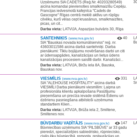
30
Uzņēmums SIA CADETS (Reģ.Nr. 40203280549)
aicina komandai pievienoties smalkmaizīšu Cepēju.
Francijas iedvesmotā kafejnīca "Cadets de
Gascogne" Rīgas centrā meklē aktīvu un rūpīgu
cilvēku, kurš vēlas cept kruasānus, smalkmaizītes,
picas, un cit...
Darba vieta:
LATVIJA, Aspazijas bulvāris 30, Rīga
SANTEHNIĶIS
40
LA
(www.nva.gov.lv)
Ba
SIA "Bauskas novada komunālserviss" reģ. nr.
43603011586 aicina darbā santehniķi. Darba
pienākumi: Tīklu bojājumu novēršanas darbi un citi
ar ūdensapgādes, kanalizācijas un lietus ūdens
kanalizācijas procesiem saistīti darbi. Kanalizāci...
Darba vieta:
LATVIJA, Biržu iela 8A, Bauska,
Bauskas nov.
VIESMĪLIS
331
LA
(www.nva.gov.lv)
Sm
SIA "ALEHOUSE HOSPITALITY" aicina darbā
VIESMĪLI Darba pienākumi viesmīlim: Laipna un
profesionāla klientu apkalpošana Pasūtījumu
pieņemšana un precīza ievade sistēmā Ēdienu un
dzērienu pasniegšana atbilstoši uzņēmuma
standartiem Klien...
Darba vieta:
LATVIJA, Brūža iela 2, Smiltene,
Smiltenes nov.
BŪVDARBU VADĪTĀJS
147
LA
(www.nva.gov.lv)
Būvniecības uzņēmums SIA “PILSBŪVE” ar 33 gadu
pieredzi, specializējies sabiedrisko, rūpniecisko,
civilo ēku būvniecībā, remonta, restaurācijas un