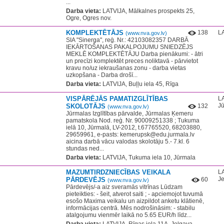
...
Darba vieta:
LATVIJA, Mālkalnes prospekts 25,
Ogre, Ogres nov.
KOMPLEKTĒTĀJS
138
LA
(www.nva.gov.lv)
SIA "Sinerga", reģ. Nr.: 42103082357 DARBĀ
IEKĀRTOŠANAS PAKALPOJUMU SNIEDZĒJS
MEKLĒ KOMPLEKTĒTĀJU Darba pienākumi: - ātri
un precīzi komplektēt preces noliktavā - pārvietot
kravu no/uz iekraušanas zonu - darba vietas
uzkopšana - Darba drošī...
Darba vieta:
LATVIJA, Buļļu iela 45, Rīga
VISPĀRĒJĀS PAMATIZGLĪTĪBAS
LA
J
SKOLOTĀJS
132
(www.nva.gov.lv)
Jūrmalas Izglītības pārvalde, Jūrmalas Ķemeru
pamatskola Nod. reģ. Nr. 90009251338 ; Tukuma
ielā 10, Jūrmalā, LV-2012, t.67765520, 68203880,
29659961, e-pasts: kemerupsk@edu.jurmala.lv
aicina darbā vācu valodas skolotāju 5.- 7.kl. 6
stundas ned...
Darba vieta:
LATVIJA, Tukuma iela 10, Jūrmala
MAZUMTIRDZNIECĪBAS VEIKALA
LA
J
PĀRDEVĒJS
60
(www.nva.gov.lv)
Pārdevējs/-a aiz sveramās vitrīnas Lūdzam
pieteikties: - šeit, atverot saiti ; - apciemojot tuvumā
esošo Maxima veikalu un aizpildot anketu klātienē,
informācijas centrā. Mēs nodrošināsim: - stabilu
atalgojumu vienmēr laikā no 5.65 EUR/h līdz...