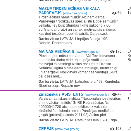
Darba vieta:
LATVIJA, Rīgas iela 11A, Jelgava
MAZUMTIRDZNIECĪBAS VEIKALA
LA
19
PĀRDEVĒJS
64
(www.nva.gov.lv)
Tirdzniecības nams "Kurši" Aicinām darbā
Pārdevēju / Noliktavas speciālistu Dobeles "Kurši"
veikalā. Tev būs: Stundas likme sākot no 7.00
eur/stundā (bruto) un vairāk, motivācijas sistēma,
kas dod iespēju nopelnīt vairāk; Darbs sask...
Darba vieta:
LATVIJA, Liepājas šoseja 19B,
Dobele, Dobeles nov.
MAIŅAS VECĀKAIS
175
LA
(www.nva.gov.lv)
Ru
Pievienojies mūsu komandai! Vai Tevi iedvesmo
R
dinamiska darba vide un iespēja vadīt komandu,
motivējot to sasniegt izcilus rezultātus? Kesko
Senukai Digital aicina darbā atbildīgu, mērķtiecīgu
un enerģisku Noliktavas komandas vadītāju , kurš
palīdzēs nod...
Darba vieta:
LATVIJA, Latgales iela 493, Rumbula,
Stopiņu pag., Ropažu nov.
Zinātniskais ASISTENTS
42
LA
(www.nva.gov.lv)
1,
Valsts zinātniskais institūts "Nacionālais pētniecības
un inovāciju institūts" (NIRI) Reģistrācijas Nr.
40900041720 aicina pieteikties uz vakanto
zinātniskā asistenta amatu Precīzijas medicīnas
grupā (profesijas kods 2111 03) Aicina piet...
Darba vieta:
LATVIJA, Rātsupītes iela 1 k-1, Rīga
CEPĒJS
168
LA
(www.nva.gov.lv)