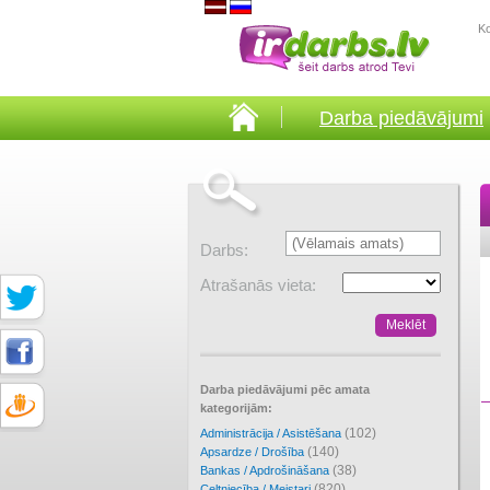
K
Darba piedāvājumi
Darbs:
Atrašanās vieta:
Darba piedāvājumi pēc amata
kategorijām:
(102)
Administrācija / Asistēšana
(140)
Apsardze / Drošība
(38)
Bankas / Apdrošināšana
(820)
Celtniecība / Meistari