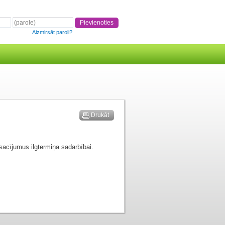
Aizmirsāt paroli?
Drukāt
sacījumus ilgtermiņa sadarbībai.