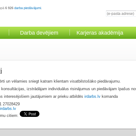
opā
6 926
darba piedāvājumi
.
Darba devējiem
Karjeras akadēmija
i
ti un vēlamies sniegt katram klientam visatbilstošāko piedāvajumu.
onsultācijas, izstrādājam individuālus risinājumus un piedāvājam īpašus no
 interesējošiem jautājumiem ar prieku atbildēs
irdarbs.lv
komanda
71 27028429
irdarbs.lv
omu citiem: