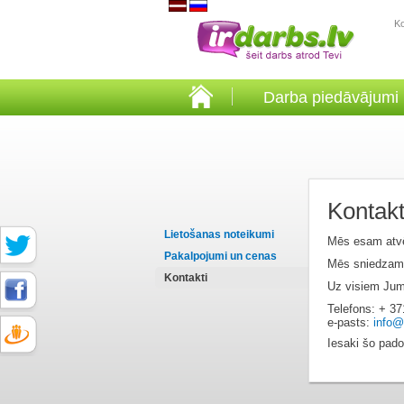
K
Darba piedāvājumi
Kontakt
Lietošanas noteikumi
Mēs esam atvēr
Pakalpojumi un cenas
Mēs sniedzam k
Kontakti
Uz visiem Jums
Telefons: + 3
e-pasts:
info@
Iesaki šo pad