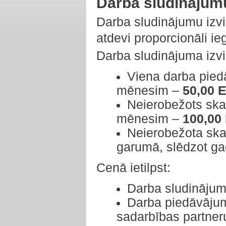
Darba sludinājumu
Darba sludinājumu izv
atdevi proporcionāli ie
Darba sludinājuma izv
Viena darba pied
mēnesim –
50,00 
Neierobežots skai
mēnesim –
100,00
Neierobežota ska
garumā, slēdzot ga
Cenā ietilpst:
Darba sludinājuma
Darba piedāvāju
sadarbības partneru 