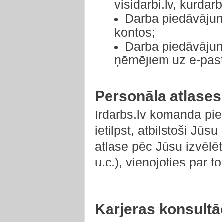
visidarbi.lv, kurdarbs
Darba piedāvājuma
kontos;
Darba piedāvājum
ņēmējiem uz e-pas
Personāla atlases
Irdarbs.lv komanda pie
ietilpst, atbilstoši J
atlase pēc Jūsu izvēlē
u.c.), vienojoties par t
Karjeras konsultā