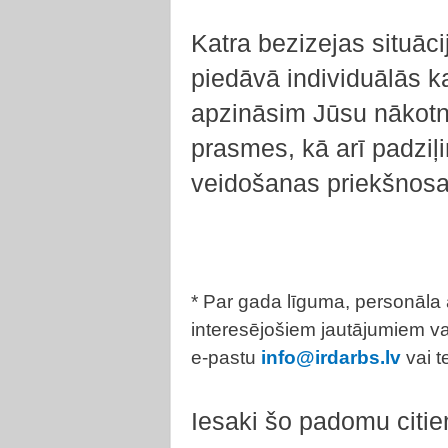
Katra bezizejas situāc
piedāvā individuālās ka
apzināsim Jūsu nākotn
prasmes, kā arī padziļ
veidošanas priekšnosa
* Par gada līguma, personāla 
interesējošiem jautājumiem va
e-pastu
info@irdarbs.lv
vai t
Iesaki šo padomu citi