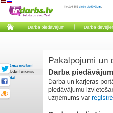
Kopā
6 882
darba piedāvājumi
.
Darba piedāvājumi
Darba devēji
Pakalpojumi un 
Lietošanas noteikumi
Darba piedāvāju
Pakalpojumi un cenas
Kontakti
Darba un karjeras port
piedāvājumu izvietošan
uzņēmums var
reģistrē