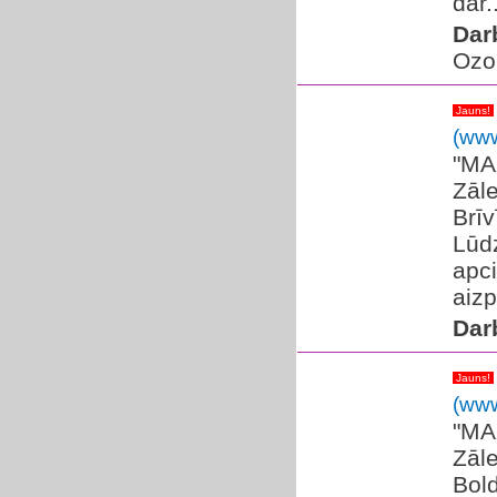
dar..
Dar
Ozol
Jauns!
(www
​"MA
Zāle
Brīv
Lūdz
apc
aizp
Dar
Jauns!
(www
​"MA
Zāle
Bold