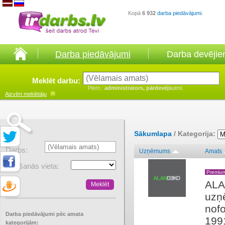
Kopā
6 932
darba piedāvājumi
.
Darba piedāvājumi
Darba devēji
Meklēt darbu:
Piem.:
administrators, pārdevējs
utml.
Aizvērt
meklētāju
Sākumlapa
/ Kategorija:
Darbs:
Uzņēmums
Amats
Atrašanās vieta:
Premiu
ALA
uzņē
nof
Darba piedāvājumi pēc amata
199
kategorijām: