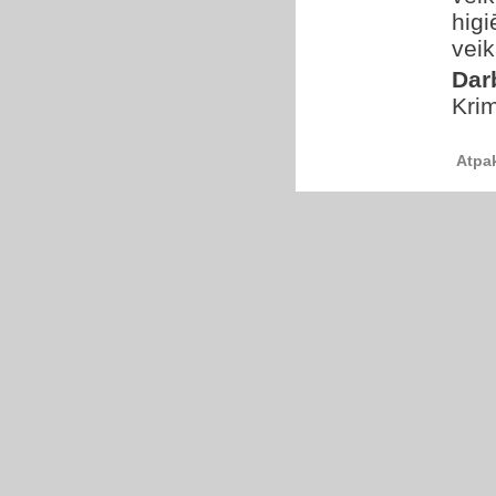
higi
veik
Dar
Krim
Atpa