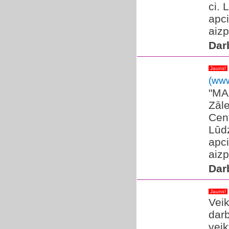
ci. 
apc
aizp
Dar
Jauns!
(www
​"MA
Zāle
Cent
Lūdz
apc
aizp
Dar
Jauns!
Veik
dar
veik