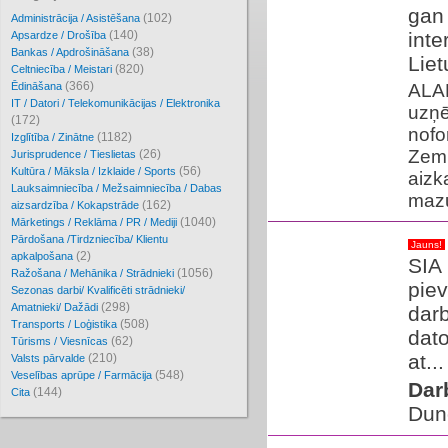
gan 
(102)
Administrācija / Asistēšana
(140)
inte
Apsardze / Drošība
(38)
Bankas / Apdrošināšana
Liet
(820)
Celtniecība / Meistari
(366)
Ēdināšana
ALAN
IT / Datori / Telekomunikācijas / Elektronika
uzņē
(172)
nofo
(1182)
Izglītība / Zinātne
Zem 
(26)
Jurisprudence / Tieslietas
(56)
Kultūra / Māksla / Izklaide / Sports
aizk
Lauksaimniecība / Mežsaimniecība / Dabas
mazu
(162)
aizsardzība / Kokapstrāde
(1040)
Mārketings / Reklāma / PR / Mediji
Pārdošana /Tirdzniecība/ Klientu
Jauns!
(2)
apkalpošana
SIA
(1056)
Ražošana / Mehānika / Strādnieki
pie
Sezonas darbi/ Kvalificēti strādnieki/
(298)
Amatnieki/ Dažādi
darb
(508)
Transports / Loģistika
dato
(62)
Tūrisms / Viesnīcas
at...
(210)
Valsts pārvalde
(548)
Veselības aprūpe / Farmācija
Dar
(144)
Cita
Dun