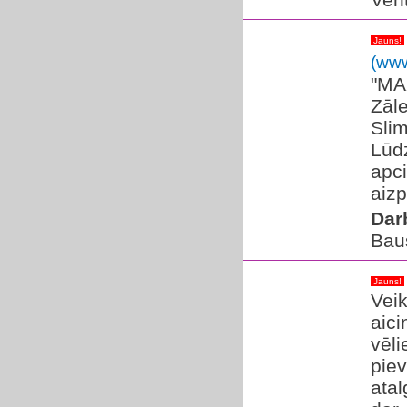
Jauns!
(www
​"MA
Zāl
Slim
Lūdz
apc
aizp
Dar
Bau
Jauns!
Veik
aic
vēli
pie
atal