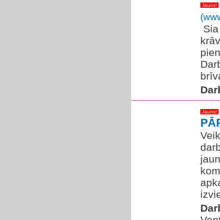
Jauns!
(www
​ Si
krāv
pie
Darb
brīv
Dar
Jauns!
PĀ
Veik
darb
jaun
koma
apk
izvie
Dar
Vent