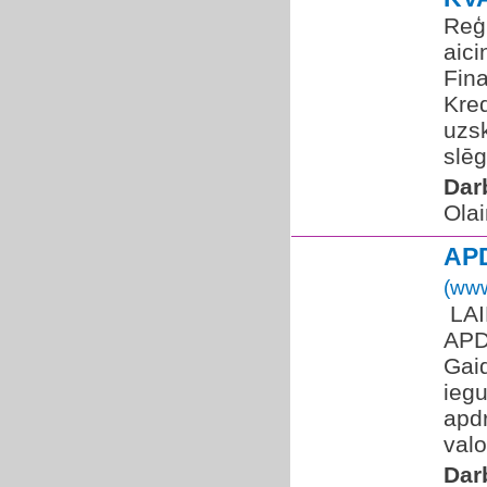
Reģ
aic
Fin
Kred
uzsk
slēg
Dar
Olai
AP
(www
​ L
APD
Gaid
iegu
apdr
valo
Dar