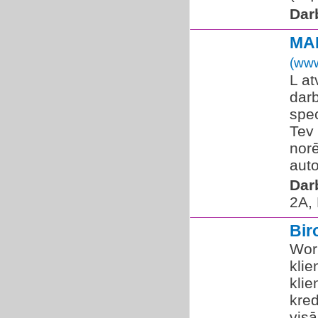
Dar
MA
(www
L a
dar
spe
Tev
nor
auto
Dar
2A,
Bir
Wor
klie
klie
kred
visā