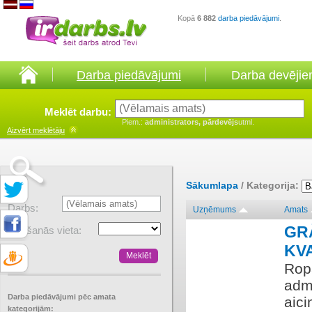
Kopā
6 882
darba piedāvājumi
.
Darba piedāvājumi
Darba devēji
Meklēt darbu:
Piem.:
administrators, pārdevējs
utml.
Aizvērt
meklētāju
Sākumlapa
/ Kategorija:
Darbs:
Uzņēmums
Amats
GR
Atrašanās vieta:
KV
Rop
admi
Darba piedāvājumi pēc amata
aic
kategorijām: