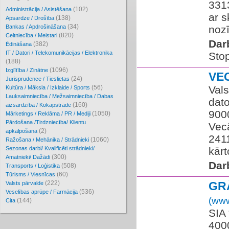
3313
(102)
Administrācija / Asistēšana
ar s
(138)
Apsardze / Drošība
(34)
Bankas / Apdrošināšana
nozī
(820)
Celtniecība / Meistari
Dar
(382)
Ēdināšana
IT / Datori / Telekomunikācijas / Elektronika
Sto
(188)
(1096)
Izglītība / Zinātne
VE
(24)
Jurisprudence / Tieslietas
(56)
Vals
Kultūra / Māksla / Izklaide / Sports
Lauksaimniecība / Mežsaimniecība / Dabas
dato
(160)
aizsardzība / Kokapstrāde
900
(1050)
Mārketings / Reklāma / PR / Mediji
Pārdošana /Tirdzniecība/ Klientu
Vec
(2)
apkalpošana
241
(1060)
Ražošana / Mehānika / Strādnieki
Sezonas darbi/ Kvalificēti strādnieki/
kārt
(300)
Amatnieki/ Dažādi
Dar
(508)
Transports / Loģistika
(60)
Tūrisms / Viesnīcas
(222)
GR
Valsts pārvalde
(536)
Veselības aprūpe / Farmācija
(www
(144)
Cita
SIA 
400