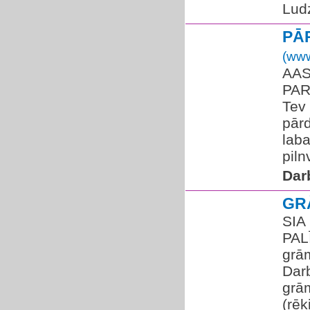
Lud
PĀ
(www
AAS
PAR
Tev 
pārd
laba
piln
Dar
GR
SIA
PAL
grā
Dar
grā
(rēķ