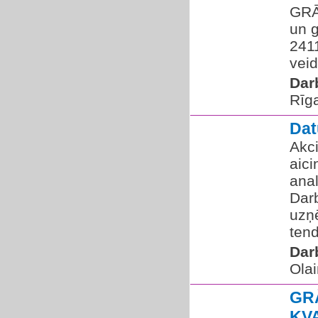
GRĀ
un g
2411
veid
Dar
Rīg
Dat
Akci
aic
anal
Dar
uzņ
tend
Dar
Olai
GR
KV