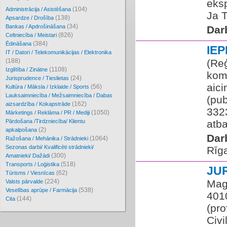
eksp
(104)
Administrācija / Asistēšana
Ja T
(138)
Apsardze / Drošība
(34)
Bankas / Apdrošināšana
Dar
(826)
Celtniecība / Meistari
(384)
Ēdināšana
IE
IT / Datori / Telekomunikācijas / Elektronika
(188)
(Reģ
(1108)
Izglītība / Zinātne
kom
(24)
Jurisprudence / Tieslietas
aic
(56)
Kultūra / Māksla / Izklaide / Sports
Lauksaimniecība / Mežsaimniecība / Dabas
(pub
(162)
aizsardzība / Kokapstrāde
3323
(1050)
Mārketings / Reklāma / PR / Mediji
Pārdošana /Tirdzniecība/ Klientu
atba
(2)
apkalpošana
Dar
(1064)
Ražošana / Mehānika / Strādnieki
Sezonas darbi/ Kvalificēti strādnieki/
Rīg
(300)
Amatnieki/ Dažādi
(518)
Transports / Loģistika
JU
(62)
Tūrisms / Viesnīcas
(224)
Mago
Valsts pārvalde
(538)
Veselības aprūpe / Farmācija
401
(144)
Cita
(pro
Civ