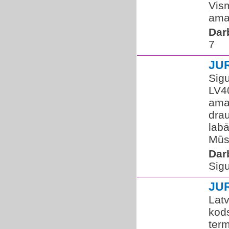
Vism
amat
Dar
7
JU
Sigu
LV4
ama
drau
labā
Mūs.
Dar
Sigu
JU
Lat
kod
term