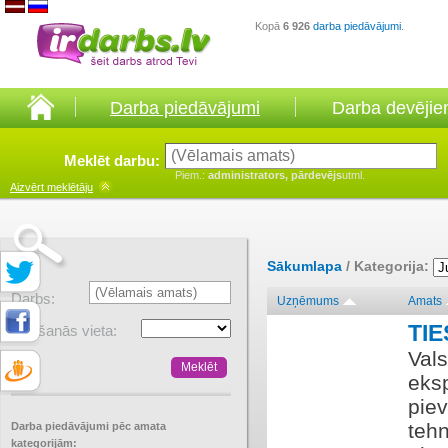
Kopā
6 926
darba piedāvājumi
.
Darba piedāvājumi
Darba devēji
Meklēt darbu:
Piem.:
administrators, pārdevējs
utml.
Aizvērt
meklētāju
Sākumlapa
/ Kategorija:
Darbs:
Uzņēmums
Amats
TI
Atrašanās vieta:
Vals
eks
pie
tehn
Darba piedāvājumi pēc amata
kategorijām: