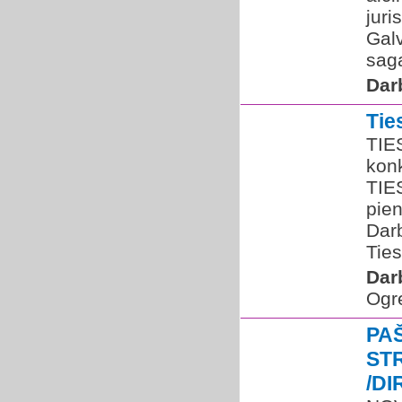
juri
Gal
saga
Dar
Ti
TIE
kon
TIE
pie
Darb
Ties
Dar
Ogr
PA
ST
/D