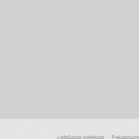
Lietošanas noteikumi
Pakalpojumi