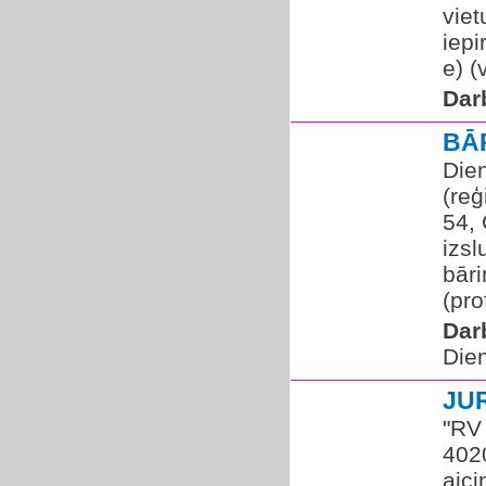
viet
iepi
e) (
Dar
BĀ
Die
(reģ
54,
izs
bāri
(pro
Dar
Die
JU
"RV 
4020
aic