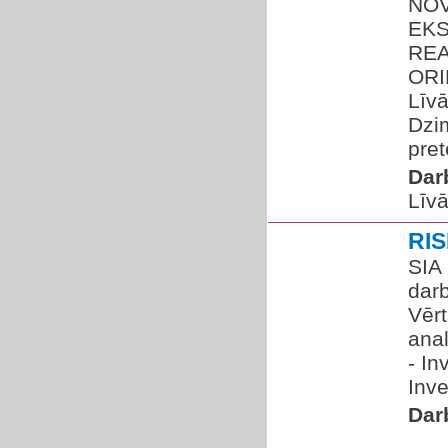
NOV
EKS
REA
ORI
Līv
Dzi
pret
Dar
Līvā
RIS
SIA 
dar
Vēr
anal
- In
Inve
Dar