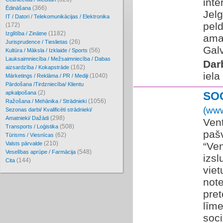
inte
(366)
Ēdināšana
Jelg
IT / Datori / Telekomunikācijas / Elektronika
peld
(172)
(1182)
Izglītība / Zinātne
amat
(26)
Jurisprudence / Tieslietas
Galv
(56)
Kultūra / Māksla / Izklaide / Sports
Lauksaimniecība / Mežsaimniecība / Dabas
Dar
(162)
aizsardzība / Kokapstrāde
iela
(1040)
Mārketings / Reklāma / PR / Mediji
Pārdošana /Tirdzniecība/ Klientu
(2)
apkalpošana
SO
(1056)
Ražošana / Mehānika / Strādnieki
(www
Sezonas darbi/ Kvalificēti strādnieki/
(298)
Amatnieki/ Dažādi
Vent
(508)
Transports / Loģistika
paš
(62)
Tūrisms / Viesnīcas
(210)
Valsts pārvalde
“Ven
(548)
Veselības aprūpe / Farmācija
izs
(144)
Cita
viet
note
pret
līme
soci