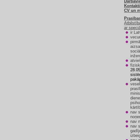
Darbavi
Kontakt
CV un mo
Prasība
Atbilstī
ar speci
ir Lat
vecu
pirmā
aizsa
sociā
inžen
atvi
fizis
28.05
sistē
pakā
vesel
prasī
minis
dien
psiho
kārtī
nav s
noņe
nav n
nav s
gadīj
izbei