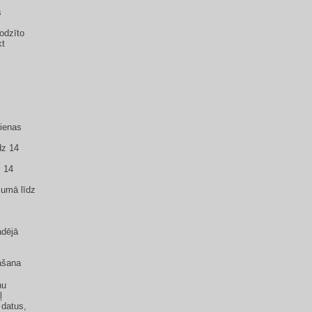
s
lodzīto
kt
dienas
dz 14
z 14
ecumā līdz
adējā
nāšana
nu
ļ
 datus,