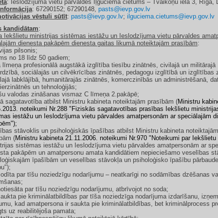
eta
: Ieslodzījuma vietu pārvaldes Iļģuciema cietums – Tvaikoņu iela 3, Rīga,
informācija
: 67290152; 67290148,
pasts@ievp.gov.lv
tivācijas vēstuli sūtīt
:
pasts@ievp.gov.lv
;
ilguciema.cietums@ievp.gov.lv
s kandidātam
:
ba Iekšlietu ministrijas sistēmas iestāžu un Ieslodzījuma vietu pārvaldes ama
ālajām dienesta pakāpēm dienesta gaitas likumā noteiktajām prasībām
:
vijas pilsonis;
ms no 18 līdz 50 gadiem;
 līmeņa profesionālā augstākā izglītība tiesību zinātnēs, civilajā un militārajā
rdzībā, sociālajās un cilvēkrīcības zinātnēs, pedagogu izglītībā un izglītības 
lajā labklājībā, humanitārajās zinātnēs, komerczinībās un administrēšanā, dat
ierzinātnēs un tehnoloģijās;
ešu valodas zināšanas vismaz C līmeņa 2.pakāpē;
kā sagatavotība atbilst Ministru kabineta noteiktajām prasībām (
Ministru kabin
.2013. noteikumi Nr.288
"Fiziskās sagatavotības prasības Iekšlietu ministrija
mas iestāžu un Ieslodzījuma vietu pārvaldes amatpersonām ar speciālajām d
pēm");
ības stāvoklis un psiholoģiskās īpašības atbilst Ministru kabineta noteiktajā
bām (
Ministru kabineta 21.11.2006. noteikumi Nr.970
"Noteikumi par Iekšlietu
trijas sistēmas iestāžu un Ieslodzījuma vietu pārvaldes amatpersonām ar sp
esta pakāpēm un amatpersonu amata kandidātiem nepieciešamo veselības stā
loģiskajām īpašībām un veselības stāvokļa un psiholoģisko īpašību pārbaud
bu");
odīta par tīšu noziedzīgu nodarījumu – neatkarīgi no sodāmības dzēšanas va
mšanas;
otiesāta par tīšu noziedzīgu nodarījumu, atbrīvojot no soda;
aukta pie kriminālatbildības par tīša noziedzīga nodarījuma izdarīšanu, izņe
umu, kad amatpersona ir saukta pie kriminālatbildības, bet kriminālprocess pr
gts uz reabilitējoša pamata;