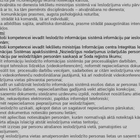
tzīta par rīcībnespējīgu likumā noteiktajā kārtībā;
tvaļināta no dienesta Iekšlietu ministrijas sistēmā vai Ieslodzījuma vietu pār
ā ar to, ka tām piemērots disciplinārsods – atvaļināšana no dienesta;
 komunikācijas prasmes, augsta psiholoģiskā noturība;
 strādāt kā komandā, tā arī individuāli;
a atbildības sajūta, analītiska domāšana, prasme strādāt paaugstinātas inten
kļos.
umi
:
stoši kompetencei ievadīt Ieslodzīto informācijas sistēmā informāciju par iesl
onām;
stoši kompetencei ievadīt
Iekšlietu ministrijas Informācijas centra Integrētas I
mācijas Sistēmas apakšsistēmā „Noziedzīgus nodarījumus izdarījušās perso
māciju par ieslodzītājām personām saskaņā ar Soda reģistra likumu;
īt informāciju Ieslodzīto informācijas sistēmās par procesuālajām darbībām,
tojot tehniskos līdzekļus (videokonferencēm), noformēt nepieciešamos dok
sūtīt tos procesuālo darbību veicējam, sadarboties ar citām ieslodzījuma vie
 videokonferenču nodrošināšanai jautājumā, kā arī nodrošināt videokonferen
dzījuma vietas pilnvarotai personai;
udīt un salīdzināt Ieslodzīto informācijas sistēmā esošos datus ar personas l
ites kartīšu datiem, nepieciešamības gadījumā veikt attiecīgās korekcijas;
 saņemto dokumentu steidzamo uzdevumu izpildi, nodrošinot nosūtīšanu attie
dei, nekavējoties elektroniski, papildus informējot telefoniski;
mēt nepieciešamos pieprasījumus par ieslodzītajiem;
 ieslodzīto uzskaiti, apkopot datus un sagatavot nepieciešamos pārskatus;
enot dokumentus notiesāto personu lietām;
mēt apliecības notiesātajām personām, kurām normatīvajā aktā noteiktajā kārt
irta atļauja īslaicīgi atstāt ieslodzījuma vietas teritoriju;
mēt izziņas par personu atrašanos ieslodzījumā vietā, pamatojoties uz
asījumiem;
egt ieslodzījuma vietas amatpersonām ieslodzīto personas lietas un saņemt t