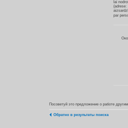
lai nodr
(adrese:
aizsardz
par pers
Око
Посоветуй это предложение о работе други
Обратно в результаты поиска