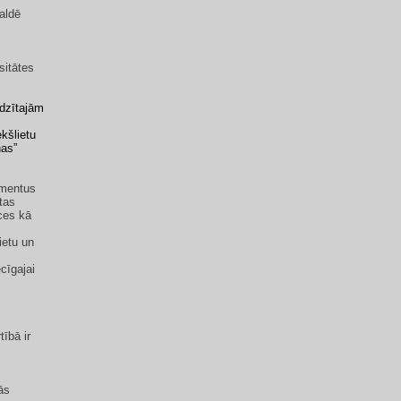
valdē
sitātes
odzītajām
ekšlietu
nas”
umentus
tas
ces kā
ietu un
cīgajai
ībā ir
ās