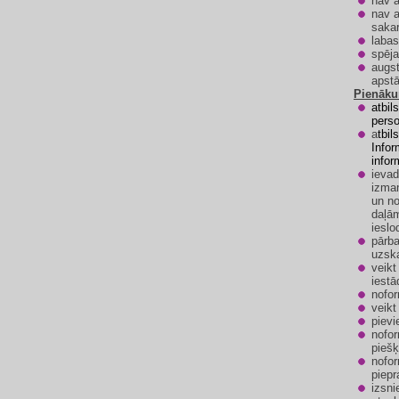
nav a
nav a
sakar
labas
spēja
augst
apstā
Pienāk
a
tbil
pers
a
tbil
Infor
infor
ievad
izman
un no
daļām
ieslo
pārba
uzska
veikt
iestā
nofor
veikt
pievi
nofor
piešķ
nofor
piepr
izsni