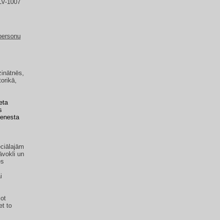
 LV-1007
tpersonu
zinātnēs,
orikā,
eta
s
ienesta
m
eciālajām
vokli un
es
i
mot
et to