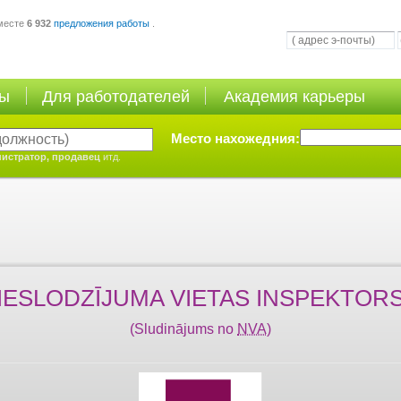
месте
6 932
предложения работы
.
ты
Для работодателей
Академия карьеры
Место нахожедния:
истратор, продавец
итд.
IESLODZĪJUMA VIETAS INSPEKTOR
(Sludinājums no
NVA
)