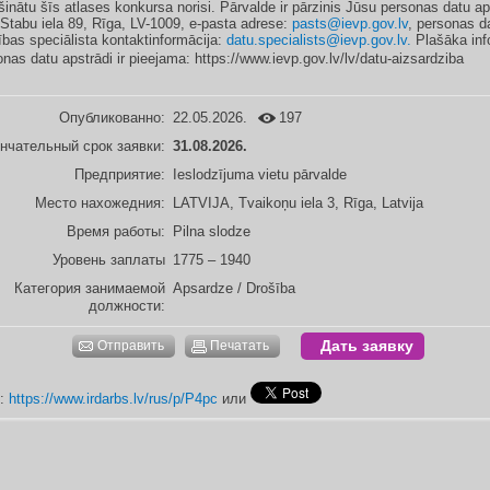
ošinātu šīs atlases konkursa norisi. Pārvalde ir pārzinis Jūsu personas datu ap
 Stabu iela 89, Rīga, LV-1009, e-pasta adrese:
pasts@ievp.gov.lv
, personas d
ības speciālista kontaktinformācija:
datu.specialists@ievp.gov.lv.
Plašāka inf
onas datu apstrādi ir pieejama: https://www.ievp.gov.lv/lv/datu-aizsardziba
Опубликованно:
22.05.2026.
197
нчательный срок заявки:
31.08.2026.
Предприятие:
Ieslodzījuma vietu pārvalde
Место нахожедния:
LATVIJA, Tvaikoņu iela 3, Rīga, Latvija
Время работы:
Pilna slodze
Уровень заплаты
1775 – 1940
Категория занимаемой
Apsardze / Drošība
должности:
Дать заявку
Отправить
Печатать
м:
https://www.irdarbs.lv/rus/p/P4pc
или