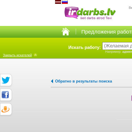
В
Предложения рабо
Искать работу:
Например:
админ
Закрыть
искателей
Обратно в результаты поиска