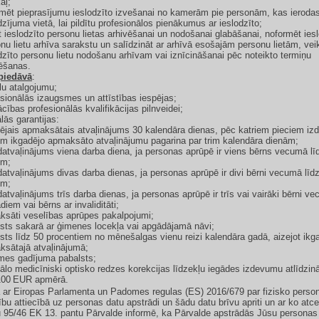
aļ;
mēt pieprasījumu ieslodzīto izvešanai no kamerām pie personām, kas ieroda
dzījuma vietā, lai pildītu profesionālos pienākumus ar ieslodzīto;
t ieslodzīto personu lietas arhivēšanai un nodošanai glabāšanai, noformēt ies
nu lietu arhīva sarakstu un salīdzināt ar arhīvā esošajām personu lietām, vei
dzīto personu lietu nodošanu arhīvam vai iznīcināšanai pēc noteikto termiņu
ēšanas.
 piedāvā
:
lu atalgojumu;
sionālās izaugsmes un attīstības iespējas;
ības profesionālās kvalifikācijas pilnveidei;
lās garantijas:
ējais apmaksātais atvaļinājums 30 kalendāra dienas, pēc katriem pieciem iz
m ikgadējo apmaksāto atvaļinājumu pagarina par trim kalendāra dienām;
datvaļinājums viena darba diena, ja personas aprūpē ir viens bērns vecumā lī
em;
datvaļinājums divas darba dienas, ja personas aprūpē ir divi bērni vecumā līd
em;
datvaļinājums trīs darba dienas, ja personas aprūpē ir trīs vai vairāki bērni v
diem vai bērns ar invaliditāti;
sāti veselības aprūpes pakalpojumi;
sts sakarā ar ģimenes locekļa vai apgādājamā nāvi;
sts līdz 50 procentiem no mēnešalgas vienu reizi kalendāra gadā, aizejot ikg
sātajā atvaļinājumā;
mes gadījuma pabalsts;
ālo medicīniski optisko redzes korekcijas līdzekļu iegādes izdevumu atlīdzi
 100 EUR apmērā.
ar Eiropas Parlamenta un Padomes regulas (ES) 2016/679 par fizisko perso
ību attiecībā uz personas datu apstrādi un šādu datu brīvu apriti un ar ko atce
u 95/46 EK 13. pantu Pārvalde informē, ka Pārvalde apstrādās Jūsu personas