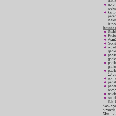
atpak
nofor
ieslo
kārto
perso
ieslo
iztec
Iestāde
Stabi
Profe
Apmāc
Sociā
ikgad
gadie
papil
gadi
papil
gadi
papil
18 ga
apmak
pabal
pabal
apmak
nelai
speci
līdz
Saskaņā 
aizsardz
Direktīv