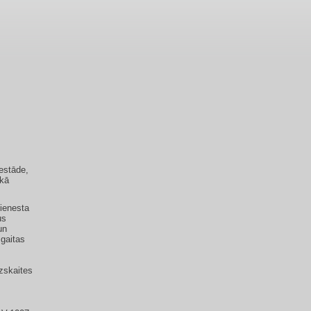
iestāde,
 kā
dienesta
us
un
gaitas
zskaites