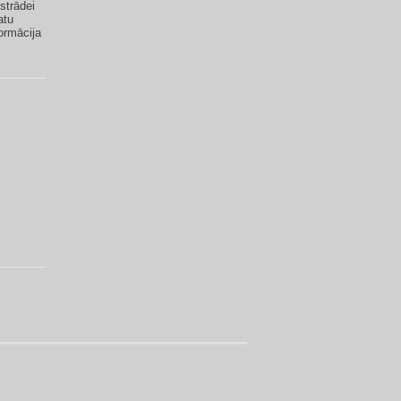
strādei
atu
ormācija