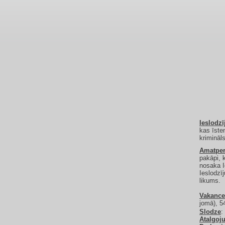
Ieslodzī
kas īste
krimināl
Amatpe
pakāpi, 
nosaka I
Ieslodzī
likums.
Vakance
jomā), 5
Slodze
:
Atalgoj