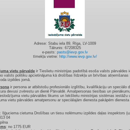
Adrese: Stabu iela 89, Rīga, LV-1009​
Tālrunis: 67208325
e-pasts:
pasts@ievp.gov.lv
tīmekļa vietne:
http://www.ievp.gov.lv/
juma vietu pārvalde
ir Tieslietu ministrijas padotībā esoša valsts pārvaldes 
no valsts politiku apcietinājuma kā drošības līdzekļa un brīvības atņemšanas
soda izpildes jomā.
rsona
ir persona ar atbilstošu profesionālo izglītību, kvalifikāciju un speciālo 
kura devusi zvērestu un dienē Pārvaldē. Amatpersonas tiesības un pienākum
eslodzījuma vietu pārvaldes likums un Iekšlietu ministrijas sistēmas iestāžu 
juma vietu pārvaldes amatpersonu ar speciālajām dienesta pakāpēm dienesta 
: Iļģuciema cietuma Drošības un tiesu nolēmumu izpildes daļas inspektors (u
413 04
 pilna
ums
: no 1775 EUR