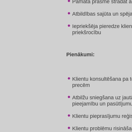
Pamata prasme strādāt ar
Atbildības sajūta un spē
Iepriekšēja pieredze klie
priekšrocību
Pienākumi:
Klientu konsultēšana pa t
precēm
Atbilžu sniegšana uz jau
pieejamību un pasūtījumu
Klientu pieprasījumu reģ
Klientu problēmu risināša