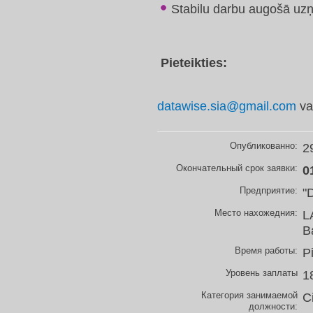
Stabilu darbu augošā u
Pieteikties:
datawise.sia@gmail.com
va
Опубликованно:
2
Окончательный срок заявки:
0
Предприятие:
"
Место нахожедния:
L
B
Время работы:
P
Уровень заплаты
1
Категория занимаемой
C
должности: