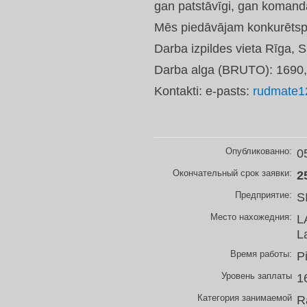
gan patstāvīgi, gan komand
Mēs piedāvājam konkurētspēj
Darba izpildes vieta Rīga, S
Darba alga (BRUTO): 1690,
Kontakti: e-pasts:
rudmate12
Опубликованно:
0
Окончательный срок заявки:
2
Предприятие:
S
Место нахожедния:
L
L
Время работы:
P
Уровень заплаты
1
Категория занимаемой
R