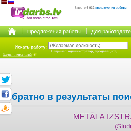
Вместе
6 932
предложения работы
.
Предложения работы
Для работодат
Искать работу:
Например:
администратор, продавец
итд.
Закрыть
искателей
Обратно в результаты пои
METĀLA IZST
(Slud