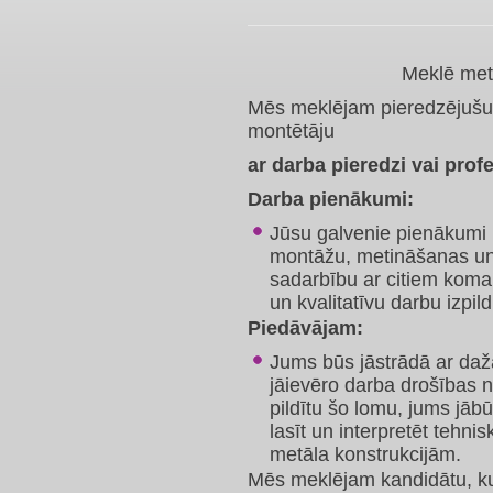
Meklē metāla izstrā
Mēs meklējam pieredzējušu 
montētāju
ar darba pieredzi vai profe
Darba pienākumi:
Jūsu galvenie pienākumi 
montāžu, metināšanas un 
sadarbību ar citiem koman
un kvalitatīvu darbu izpild
Piedāvājam:
Jums būs jāstrādā ar daž
jāievēro darba drošības 
pildītu šo lomu, jums jā
lasīt un interpretēt tehni
metāla konstrukcijām.
Mēs meklējam kandidātu, kurš