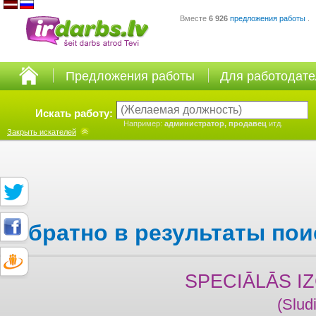
Вместе
6 926
предложения работы
.
Предложения работы
Для работодат
Искать работу:
Например:
администратор, продавец
итд.
Закрыть
искателей
Обратно в результаты пои
SPECIĀLĀS I
(Slud