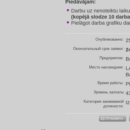
Piedāvājam:
Darbu uz nenoteiktu laik
(kopējā slodze 10 darb
Pielāgot darba grafiku d
Опубликованно:
2
Окончательный срок заявки:
2
Предприятие:
B
Место нахожедния:
L
B
Время работы:
P
Уровень заплаты
4
Категория занимаемой
I
должности:
Отправить