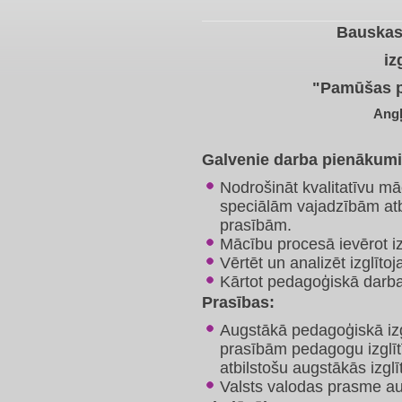
Bauskas
iz
"Pamūšas 
Angļ
Galvenie darba pienākumi
Nodrošināt kvalitatīvu mā
speciālām vajadzībām at
prasībām.
Mācību procesā ievērot i
Vērtēt un analizēt izglīt
Kārtot pedagoģiskā darb
Prasības:
Augstākā pedagoģiskā izg
prasībām pedagogu izglītī
atbilstošu augstākās izg
Valsts valodas prasme au