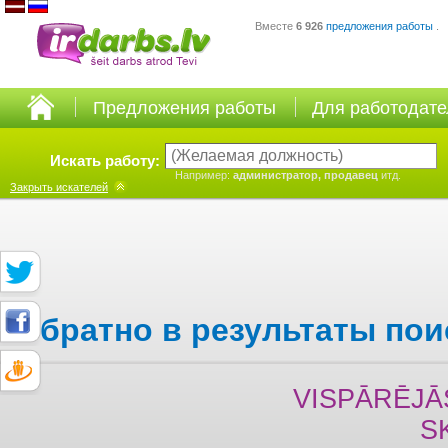
Вместе
6 926
предложения работы
.
Предложения работы
Для работодат
Искать работу:
Например:
администратор, продавец
итд.
Закрыть
искателей
Обратно в результаты пои
VISPĀRĒJĀ
S