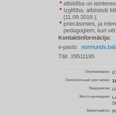
​atbildība un ieinter
Izglītība, atbilstoši
(11.09.2018.);
priecāsimies, ja inte
pedagogiem, kuri vēl
Kontaktinformācija:
e-pasts:
normunds.bal
Tālr. 29511195
Опубликованно:
0
Окончательный срок заявки:
1
Предприятие:
U
Место нахожедния:
L
S
Время работы:
P