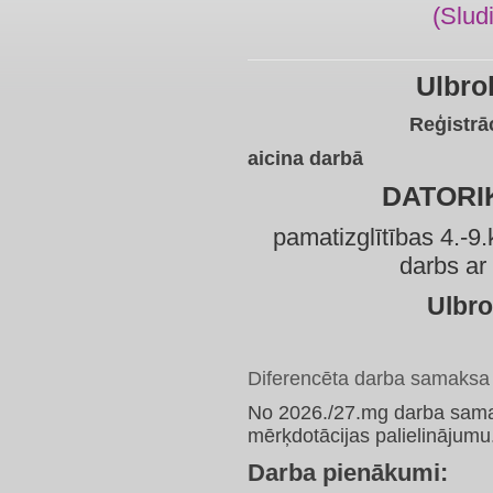
(Slud
Ulbro
Reģistrā
aicina darbā
DATORI
pamatizglītības 4.-9.
darbs ar
Ulbro
Diferencēta darba samaksa (
No 2026./27.mg darba samaks
mērķdotācijas palielinājumu
Darba pienākumi: