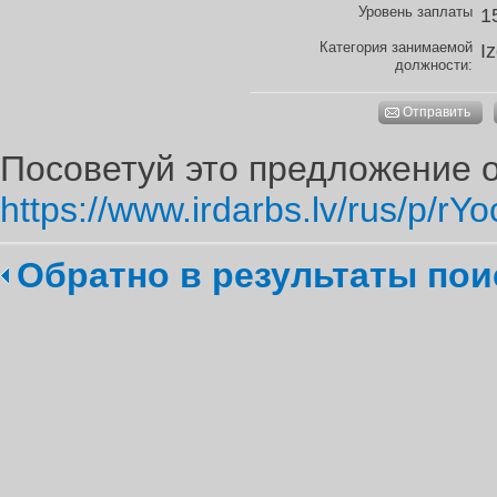
Уровень заплаты
1
Категория занимаемой
I
должности:
Отправить
Посоветуй это предложение о
https://www.irdarbs.lv/rus/p/rYo
Обратно в результаты пои