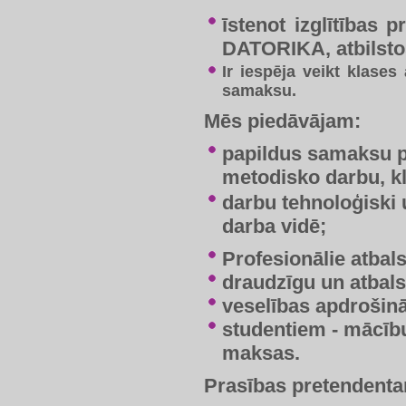
​īstenot izglītība
DATORIKA, atbilstoš
Ir iespēja veikt klase
samaksu.
Mēs piedāvājam:
​papildus samaksu p
metodisko darbu, k
darbu tehnoloģiski
darba vidē;
Profesionālie atbal
draudzīgu un atbals
veselības apdrošinā
studentiem - mācī
maksas.
Prasības pretendent