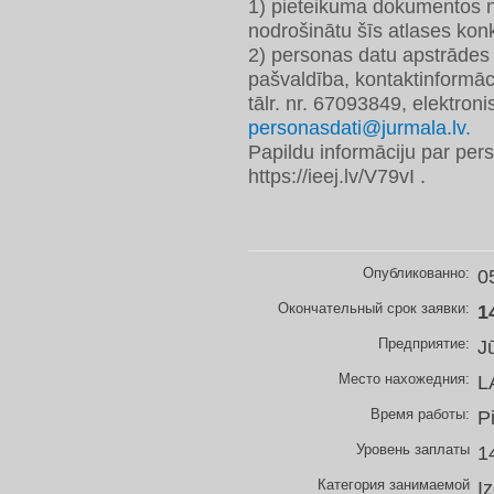
1) pieteikuma dokumentos nor
nodrošinātu šīs atlases konk
2) personas datu apstrādes p
pašvaldība, kontaktinformāc
tālr. nr. 67093849, elektron
personasdati@jurmala.lv.
Papildu informāciju par pers
https://ieej.lv/V79vI .
Опубликованно:
0
Окончательный срок заявки:
1
Предприятие:
J
Место нахожедния:
L
Время работы:
P
Уровень заплаты
1
Категория занимаемой
I