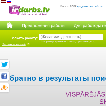
Вместе
6 932
предложения работы
.
Предложения работы
Для работодат
Искать работу:
Например:
администратор, продавец
итд.
Закрыть
искателей
Обратно в результаты пои
VISPĀRĒJĀS 
S