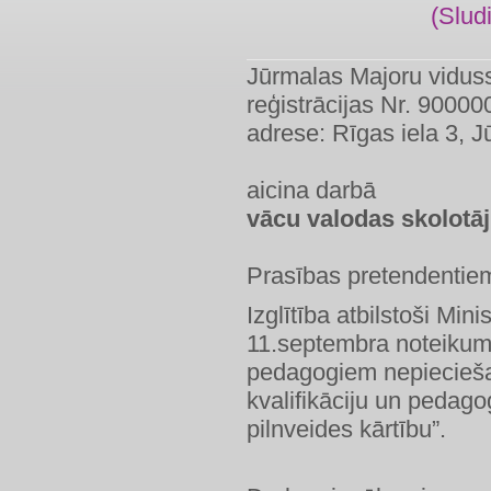
(Slud
Jūrmalas Majoru vidus
reģistrācijas Nr. 9000
adrese: Rīgas iela 3, 
aicina darbā
vācu valodas skolotāj
Prasības pretendentie
Izglītība atbilstoši Min
11.septembra noteikum
pedagogiem nepieciešam
kvalifikāciju un pedag
pilnveides kārtību”.