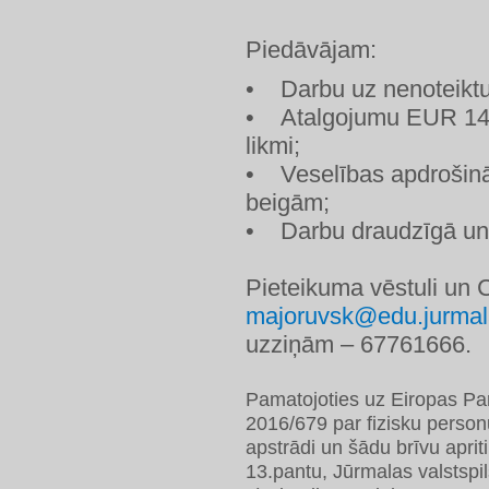
Piedāvājam:
• Darbu uz nenoteiktu 
• Atalgojumu EUR 141
likmi;
• Veselības apdrošinā
beigām;
• Darbu draudzīgā un 
Pieteikuma vēstuli un 
majoruvsk@edu.jurmal
uzziņām – 67761666.
Pamatojoties uz Eiropas P
2016/679 par fizisku person
apstrādi un šādu brīvu aprit
13.pantu, Jūrmalas valstspi