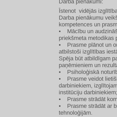
Darba pienākumi:
Īstenot vidējās izglītī
Darba pienākumu veik
kompetences un prasm
• Mācību un audzināš
priekšmeta metodikas 
• Prasme plānot un or
atbilstoši izglītības 
Spēja būt atbildīgam p
paņēmieniem un rezult
• Psiholoģiskā noturī
• Prasme veidot lietišķ
darbiniekiem, izglītoja
institūciju darbiniekiem
• Prasme strādāt ko
• Prasme strādāt ar bi
tehnoloģijām.