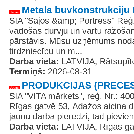
Metāla būvkonstrukci
Jauns!
SIA "Sajos &amp; Portress" Reģ
vadošās durvju un vārtu ražo
pārstāvis. Mūsu uzņēmums nodarb
tirdzniecību un m...
Darba vieta:
LATVIJA, Rātsupīte
Termiņš:
2026-08-31
PRODUKCIJAS (PRECE
Jauns!
SIA "VITA mārkets", reģ. Nr.: 40
Rīgas gatvē 53, Ādažos aicina d
jaunu darba pieredzi, tad pievie
Darba vieta:
LATVIJA, Rīgas gat