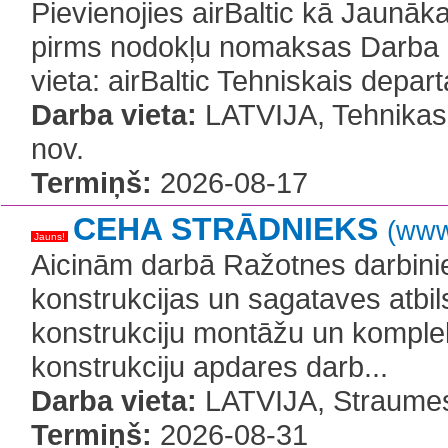
Pievienojies airBaltic kā Jaunāk
pirms nodokļu nomaksas Darba mo
vieta: airBaltic Tehniskais depart
Darba vieta:
LATVIJA, Tehnikas 
nov.
Termiņš:
2026-08-17
CEHA STRĀDNIEKS
(www
Jauns!
Aicinām darbā Ražotnes darbini
konstrukcijas un sagataves atbi
konstrukciju montāžu un komple
konstrukciju apdares darb...
Darba vieta:
LATVIJA, Straumes
Termiņš:
2026-08-31