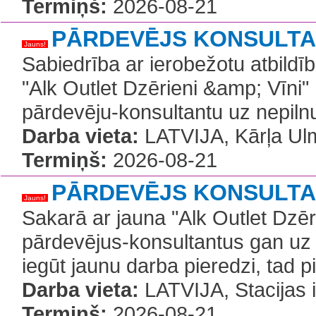
Termiņš:
2026-08-21
PĀRDEVĒJS KONSULT
Jauns!
Sabiedrība ar ierobežotu atbildī
"Alk Outlet Dzērieni &amp; Vīni"
pārdevēju-konsultantu uz nepilnu 
Darba vieta:
LATVIJA, Kārļa Ul
Termiņš:
2026-08-21
PĀRDEVĒJS KONSULT
Jauns!
Sakarā ar jauna "Alk Outlet Dzēr
pārdevējus-konsultantus gan uz p
iegūt jaunu darba pieredzi, tad 
Darba vieta:
LATVIJA, Stacijas 
Termiņš:
2026-08-21