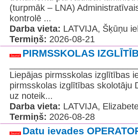
(turpmāk – LNA) Administratīvais
kontrolē ...
Darba vieta:
LATVIJA, Šķūņu iel
Termiņš:
2026-08-21
PIRMSSKOLAS IZGLĪT
Jauns!
__________________________
Liepājas pirmsskolas izglītības 
pirmsskolas izglītības skolotāju 
uz noteik...
Darba vieta:
LATVIJA, Elizabetes
Termiņš:
2026-08-28
Datu ievades OPERAT
Jauns!