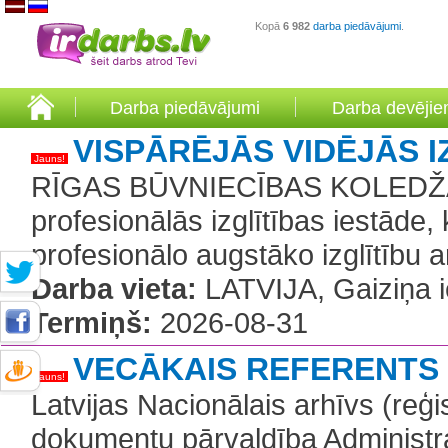
Kopā
6 982
darba piedāvājumi
.
Darba piedāvājumi
Darba devēji
VISPĀRĒJĀS VIDĒJĀS 
Jauns!
RĪGAS BŪVNIECĪBAS KOLEDŽA Reģ
profesionālās izglītības iestāde, 
profesionālo augstāko izglītību a
Darba vieta:
LATVIJA, Gaiziņa i
Termiņš:
2026-08-31
VECĀKAIS REFERENTS
Jauns!
Latvijas Nacionālais arhīvs (reģ
dokumentu pārvaldība Administra