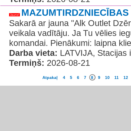
MAZUMTIRDZNIECĪBAS 
Jauns!
Sakarā ar jauna "Alk Outlet Dzēr
veikala vadītāju. Ja Tu vēlies ie
komandai. Pienākumi: laipna kli
Darba vieta:
LATVIJA, Stacijas 
Termiņš:
2026-08-21
Atpakaļ
4
5
6
7
8
9
10
11
12