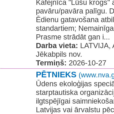
Kafejnīca "Lūšu krogs" 
pavāru/pavāra palīgu. 
Ēdienu gatavošana atbi
standartiem; Nemainīga
Prasme strādāt gan i...
Darba vieta:
LATVIJA, A
Jēkabpils nov.
Termiņš:
2026-10-27
PĒTNIEKS
(www.nva.g
Ūdens ekoloģijas speciāli
starptautiska organizāci
ilgtspējīgai saimniekoš
Latvijas vai ārvalstu pē