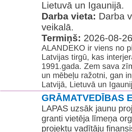
Lietuvā un Igaunijā.
Darba vieta:
Darba v
veikalā.
Termiņš:
2026-08-2
ALANDEKO ir viens no p
Latvijas tirgū, kas inter
1991.gada. Zem sava zīmo
un mēbeļu ražotni, gan in
Latvijā, Lietuvā un Igauni
GRĀMATVEDĪBAS 
LAPAS uzsāk jaunu projek
granti vietēja līmeņa or
projektu vadītāju finans