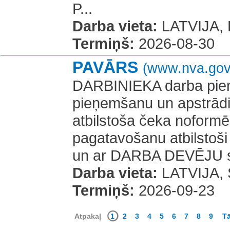
P...
Darba vieta:
LATVIJA, L
Termiņš:
2026-08-30
PAVĀRS
(www.nva.gov.
DARBINIEKA darba pienā
pieņemšanu un apstrād
atbilstoša čeka noformē
pagatavošanu atbilstoš
un ar DARBA DEVĒJU s
Darba vieta:
LATVIJA, S
Termiņš:
2026-09-23
Atpakaļ
1
2
3
4
5
6
7
8
9
Tā