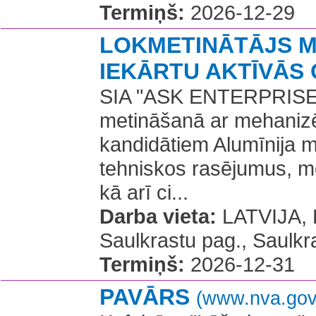
Termiņš:
2026-12-29
LOKMETINĀTĀJS M
IEKĀRTU AKTĪVĀS 
SIA "ASK ENTERPRISE" 
metināšanā ar mehanizēt
kandidātiem Alumīnija met
tehniskos rasējumus, m
kā arī ci...
Darba vieta:
LATVIJA, B
Saulkrastu pag., Saulkr
Termiņš:
2026-12-31
PAVĀRS
(www.nva.gov.