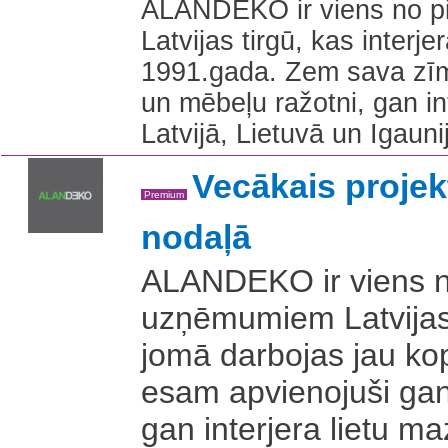
ALANDEKO ir viens no p
Latvijas tirgū, kas inter
1991.gada. Zem sava zīmo
un mēbeļu ražotni, gan in
Latvijā, Lietuvā un Igauni
Vecākais projekt
Premium
nodaļā
ALANDEKO ir viens n
uzņēmumiem Latvijas 
jomā darbojas jau k
esam apvienojuši gan 
gan interjera lietu ma