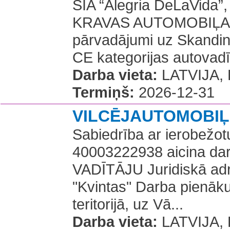
SIA “Alegria DeLaVida”,
KRAVAS AUTOMOBIĻA V
pārvadājumi uz Skandinā
CE kategorijas autovadītā
Darba vieta:
LATVIJA, R
Termiņš:
2026-12-31
VILCĒJAUTOMOBIĻ
Sabiedrība ar ierobežot
40003222938 aicina 
VADĪTĀJU Juridiskā adr
"Kvintas" Darba pienāk
teritorijā, uz Vā...
Darba vieta:
LATVIJA, K