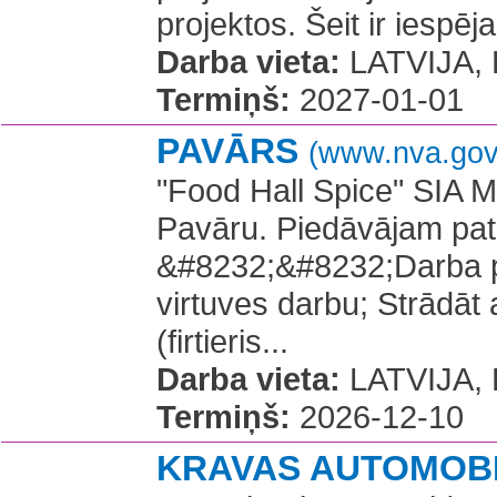
projektos. Šeit ir iespē
Darba vieta:
LATVIJA, P
Termiņš:
2027-01-01
PAVĀRS
(www.nva.gov.
"Food Hall Spice" SIA M
Pavāru. Piedāvājam pat
&#8232;&#8232;Darba p
virtuves darbu; Strādāt
(firtieris...
Darba vieta:
LATVIJA, L
Termiņš:
2026-12-10
KRAVAS AUTOMOBI