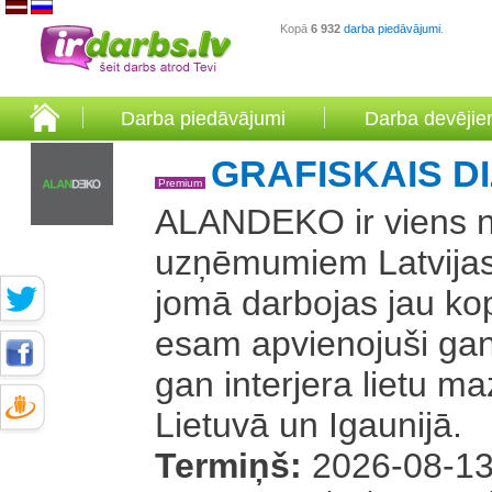
Kopā
6 932
darba piedāvājumi
.
Darba piedāvājumi
Darba devēji
GRAFISKAIS DI
Premium
ALANDEKO ir viens n
uzņēmumiem Latvijas 
jomā darbojas jau k
esam apvienojuši gan 
gan interjera lietu ma
Lietuvā un Igaunijā.
Termiņš:
2026-08-1