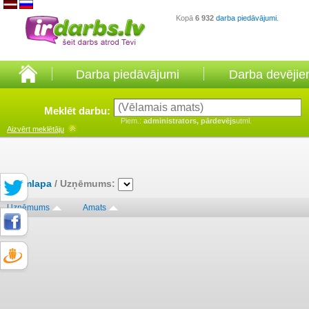
Kopā
6 932
darba piedāvājumi
.
Darba piedāvājumi
Darba devēji
Meklēt darbu:
Piem.:
administrators, pārdevējs
utml.
Aizvērt
meklētāju
Sākumlapa
/ Uzņēmums:
Uzņēmums
Amats