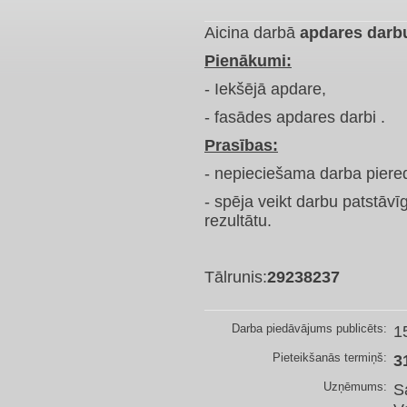
Aicina darbā
apdares darb
Pienākumi:
- Iekšējā apdare,
- fasādes apdares darbi .
Prasības:
- nepieciešama darba pieredz
- spēja veikt darbu patstāvī
rezultātu.
Tālrunis:
29238237
Darba piedāvājums publicēts:
1
Pieteikšanās termiņš:
3
Uzņēmums:
S