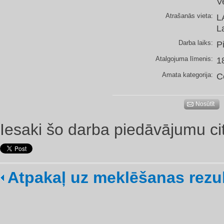
V
Atrašanās vieta:
L
L
Darba laiks:
P
Atalgojuma līmenis:
1
Amata kategorija:
C
Nosūtīt
Iesaki šo darba piedāvājumu ci
Atpakaļ uz meklēšanas rezu