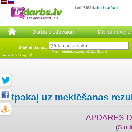
Kopā
6 932
darba piedāvājumi
.
Darba piedāvājumi
Darba devēji
Meklēt darbu:
Piem.:
administrators, pārdevējs
utml.
Aizvērt
meklētāju
Atpakaļ uz meklēšanas rezu
APDARES D
(Slud