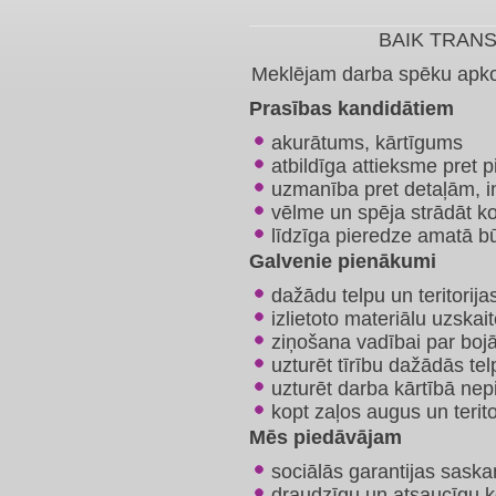
BAIK TRANS 
Meklējam darba spēku apkop
Prasības kandidātiem
​akurātums, kārtīgums
atbildīga attieksme pret
uzmanība pret detaļām, i
vēlme un spēja strādāt 
līdzīga pieredze amatā b
Galvenie pienākumi
​dažādu telpu un teritori
izlietoto materiālu uzskai
ziņošana vadībai par boj
uzturēt tīrību dažādās te
uzturēt darba kārtībā ne
kopt zaļos augus un terito
Mēs piedāvājam
​sociālās garantijas sask
draudzīgu un atsaucīgu k