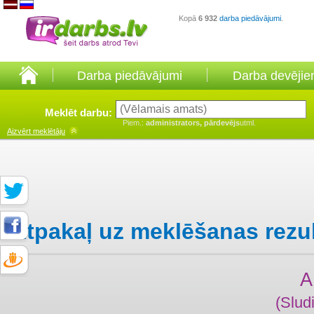
Kopā
6 932
darba piedāvājumi
.
Darba piedāvājumi
Darba devēji
Meklēt darbu:
Piem.:
administrators, pārdevējs
utml.
Aizvērt
meklētāju
Atpakaļ uz meklēšanas rezu
A
(Slud