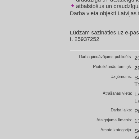
atbalstošus un draudzīgu
Darba vieta objekti Latvijas t
Lūdzam sazināties uz e-pas
t. 25937252
Darba piedāvājums publicēts:
2
Pieteikšanās termiņš:
2
Uzņēmums:
S
T
Atrašanās vieta:
L
L
Darba laiks:
P
Atalgojuma līmenis:
1
Amata kategorija:
S
A