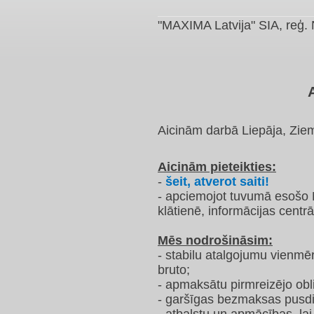
​"MAXIMA Latvija" SIA, reģ.
Aicinām darbā Liepāja, Ziem
Aicinām pieteikties:
-
šeit, atverot saiti!
- apciemojot tuvumā esošo 
klātienē, informācijas centrā
Mēs nodrošināsim:
- stabilu atalgojumu vienmē
bruto;
- apmaksātu pirmreizējo obl
- garšīgas bezmaksas pusdi