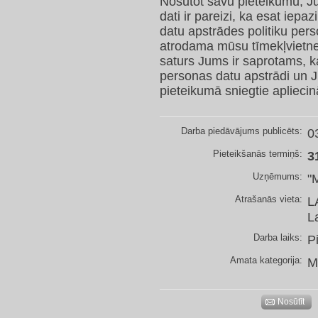
Nosūtot savu pieteikumu, Jū
dati ir pareizi, ka esat iep
datu apstrādes politiku per
atrodama mūsu tīmekļvietnes
saturs Jums ir saprotams, k
personas datu apstrādi un J
pieteikumā sniegtie apliecinā
Darba piedāvājums publicēts:
0
Pieteikšanās termiņš:
3
Uzņēmums:
"
Atrašanās vieta:
L
L
Darba laiks:
P
Amata kategorija:
M
Nosūtīt