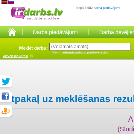
Kopā
6 982
darba piedāvājumi
.
Darba piedāvājumi
Darba devēji
Meklēt darbu:
Piem.:
administrators, pārdevējs
utml.
Aizvērt
meklētāju
Atpakaļ uz meklēšanas rezu
A
(Slud