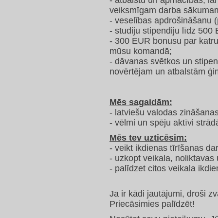
- atbalstu un apmācības, la
veiksmīgam darba sākuma
- veselības apdrošināšanu 
- studiju stipendiju līdz 500
- 300 EUR bonusu par katru
mūsu komandā;
- dāvanas svētkos un stipe
novērtējam un atbalstām ģi
Mēs sagaidām:
- latviešu valodas zināšanas
- vēlmi un spēju aktīvi strād
Mēs tev uzticēsim:
- veikt ikdienas tīrīšanas d
- uzkopt veikala, noliktavas
- palīdzet citos veikala ikdi
Ja ir kādi jautājumi, droši 
Priecāsimies palīdzēt!