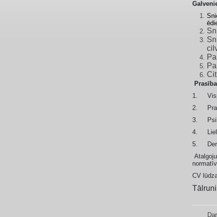
Galveni
Sni
ēdi
Sn
Sn
cil
Pa
Pa
Ci
Prasība
1.
Vis
2.
Pra
3.
Psi
4.
L
ie
5.
Der
Atalgoju
normatīv
CV lūdza
Tālrun
Dar