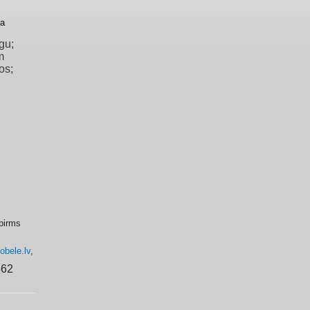
ba
gu;
m
os;
pirms
obele.lv
,
862