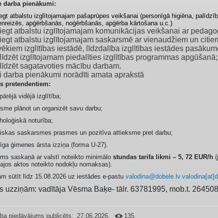
e darba pienākumi:
egt atbalstu izglītojamajam pašaprūpes veikšanai (personīgā higiēna, palīdzī
enreizēs, apģērbšanās, noģērbšanās, apģērba kārtošana u.c.)
iegt atbalstu izglītojamajam komunikācijas veikšanai ar pedago
iegt atbalstu izglītojamajam saskarsmē ar vienaudžiem un citie
vēkiem izglītības iestādē, līdzdalība izglītības iestādes pasākum
līdzēt izglītojamam piedalīties izglītības programmas apgūšanā;
līdzēt sagatavoties mācību darbam.
ti darba pienākumi norādīti amata aprakstā
s pretendentiem:
pārējā vidējā izglītība;
sme plānot un organizēt savu darbu
;
holoģiskā noturība;
liskas saskarsmes prasmes un pozitīva attieksme pret darbu;
īga ģimenes ārsta izziņa (forma U-27).
ms saskaņā ar valstī noteikto minimālo
stundas tarifa likmi – 5, 72 EUR/h
(
ajos aktos noteikto nodokļu nomaksas).
m sūtīt līdz 15.08.2026 uz iestādes e-pastu
valodina@dobele.lv.valodina[at]d
is uzziņām: vadītāja Vēsma Baķe- tālr. 63781995, mob.t. 26450
ba piedāvājums publicēts:
27.06.2026.
135