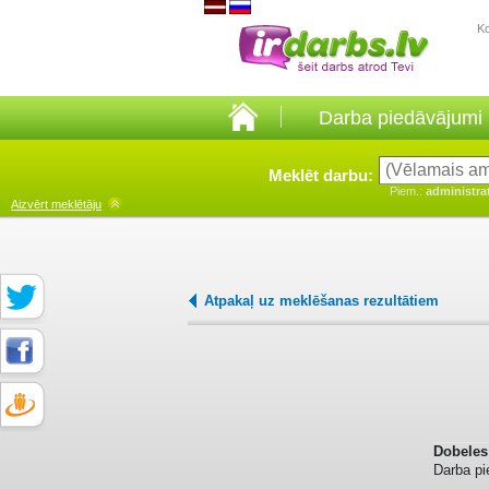
K
Darba piedāvājumi
Meklēt darbu:
Piem.:
administra
Aizvērt
meklētāju
Atpakaļ uz meklēšanas rezultātiem
Dobeles
Darba p