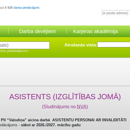
opā
6 926
darba piedāvājumi
.
Darba devējiem
Karjeras akadēmija
Atrašanās vieta:
tors, pārdevējs
utml.
ASISTENTS (IZGLĪTĪBAS JOMĀ)
(Sludinājums no
NVA
)
 PII “Valodiņa” aicina darbā
ASISTENTU PERSONAI AR INVALIDITĀTI
iedāvājums -
sākot ar 2026./2027. mācību gadu