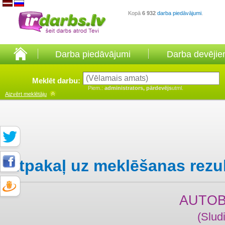
Kopā
6 932
darba piedāvājumi
.
Darba piedāvājumi
Darba devēji
Meklēt darbu:
Piem.:
administrators, pārdevējs
utml.
Aizvērt
meklētāju
Atpakaļ uz meklēšanas rezu
AUTOB
(Slud