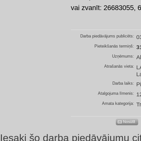
vai zvanīt: 26683055, 6
Darba piedāvājums publicēts:
0
Pieteikšanās termiņš:
3
Uzņēmums:
A
Atrašanās vieta:
L
L
Darba laiks:
P
Atalgojuma līmenis:
1
Amata kategorija:
T
Nosūtīt
Iesaki šo darba piedāvājumu ci