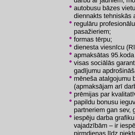
darbu ar jauniem, mo
autobusu bāzes vietu a
diennakts tehniskās 
regulāru profesionā
pasažieriem;
formas tērpu;
dienesta viesnīcu (Rī
apmaksātas 95.koda
visas sociālās garant
gadījumu apdrošināš
mēneša atalgojumu 
(apmaksājam arī darb
prēmijas par kvalitat
papildu bonusu ieg
partneriem gan sev, 
iespēju darba grafiku
vajadzībām – ir iesp
pirmdienas līdz piekt