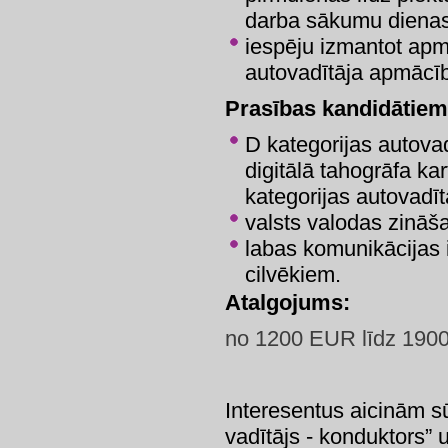
darba sākumu dienas 
iespēju izmantot apm
autovadītāja apmācī
Prasības kandidātiem
D kategorijas autovad
digitālā tahogrāfa kar
kategorijas autovadīt
valsts valodas zināš
labas komunikācijas 
cilvēkiem.
Atalgojums:
no 1200 EUR līdz 1900
Interesentus aicinām s
vadītājs - konduktors”