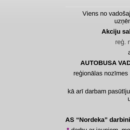
Viens no vadoša
uzņē
Akciju sa
reģ.
AUTOBUSA VAD
reģionālas nozīmes
kā arī darbam pasūtīju
AS “Nordeka” darbin