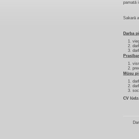
pamatā i
Sakarā a
Darba p
vie
dar
dar
Prasība
​vi
pre
Mūsu pi
dar
dar
soc
CV lūdz
Dar