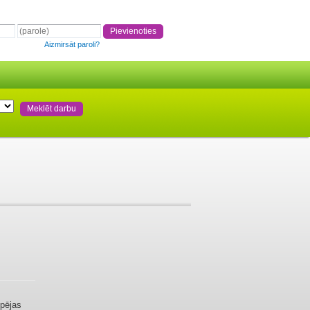
Aizmirsāt paroli?
spējas