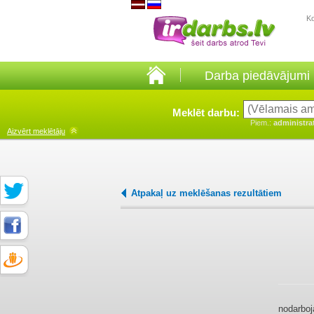
K
Darba piedāvājumi
Meklēt darbu:
Piem.:
administra
Aizvērt
meklētāju
Atpakaļ uz meklēšanas rezultātiem
nodarboj