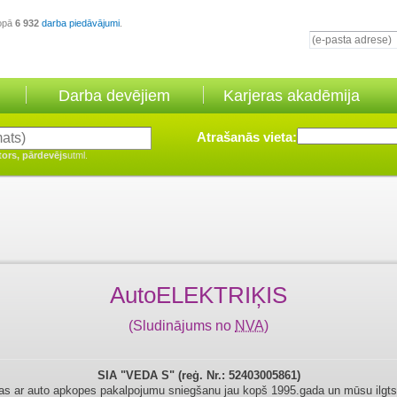
opā
6 932
darba piedāvājumi
.
Darba devējiem
Karjeras akadēmija
Atrašanās vieta:
tors, pārdevējs
utml.
AutoELEKTRIĶIS
(Sludinājums no
NVA
)
SIA "VEDA S"
(reģ. Nr.: 52403005861)
as ar auto apkopes pakalpojumu sniegšanu jau kopš 1995.gada un mūsu ilgt