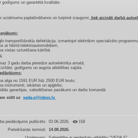
r godīgums un garantētā kvalitāte.​
r uzņēmuma paplašināšanos un turpinot izaugsmi,
tiek aicināti darbā autoel
ienākumi:
glo transportlīdzekļu defektācija, izmantojot elektriķim specializēto programma
bs ar hibrīd-/elektroautomobiļiem;
ba vietas uzturēšana kārtībā.
s:
smaz 3 gadu darba pieredze autoelektriķa amatā;
cizitāte, godīgums un augsta atbildības sajūta.
edāvājums:
ba alga no 1591 EUR līdz 2500 EUR bruto;
ba instrumenti, iekārtas un apģērbs;
iālās garantijas, saliedēšanas pasākumi un darbs komandā.
am sūtīt uz
veda-s@inbox.lv
ba piedāvājums publicēts:
03.06.2026.
158
Pieteikšanās termiņš:
14.08.2026.
Uzņēmums:
Sabiedrība ar ierobežotu atbildību "VEDA S"