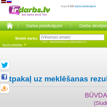
Kopā
6 926
darba piedāvājumi
.
Darba piedāvājumi
Darba devēji
Meklēt darbu:
Piem.:
administrators, pārdevējs
utml.
Aizvērt
meklētāju
Atpakaļ uz meklēšanas rezu
BŪVDA
(Slud