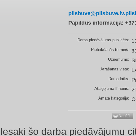
pilsbuve@pilsbuve.lv.pils
Papildus informācija: +3
Darba piedāvājums publicēts:
1
Pieteikšanās termiņš:
3
Uzņēmums:
S
Atrašanās vieta:
L
Darba laiks:
P
Atalgojuma līmenis:
2
Amata kategorija:
C
Nosūtīt
Iesaki šo darba piedāvājumu ci