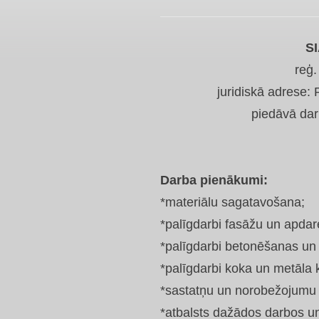
S
reģ
juridiskā adrese:
piedāvā da
Darba pienākumi:
*materiālu sagatavošana;
*palīgdarbi fasāžu un apdar
*palīgdarbi betonēšanas u
*palīgdarbi koka un metāla 
*sastatņu un norobežojumu
*atbalsts dažādos darbos u