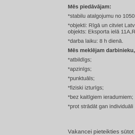
Mēs piedāvājam:
*stabilu atalgojumu no 105
*objekti: Rīgā un citviet Latvi
objekts: Eksporta ielā 11A,
*darba laiku: 8 h dienā.
Mēs meklējam darbinieku, 
*atbildīgs;
*apzinīgs;
*punktuāls;
*fiziski izturīgs;
*bez kaitīgiem ieradumiem;
*prot strādāt gan individuāl
Vakancei pieteikties sūto