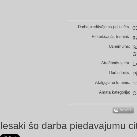
Darba piedāvājums publicēts:
0
Pieteikšanās termiņš:
0
Uzņēmums:
S
G
Atrašanās vieta:
L
Darba laiks:
P
Atalgojuma līmenis:
1
Amata kategorija:
C
Nosūtīt
Iesaki šo darba piedāvājumu ci