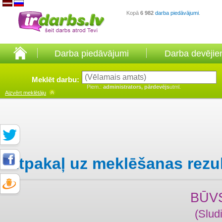
Kopā
6 982
darba piedāvājumi
.
Darba piedāvājumi
Darba devēji
Meklēt darbu:
Piem.:
administrators, pārdevējs
utml.
Aizvērt
meklētāju
Atpakaļ uz meklēšanas rezu
BŪV
(Slud