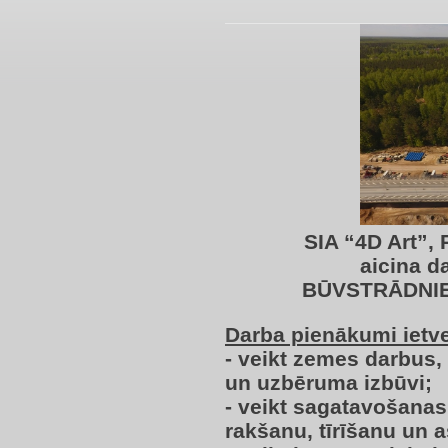
SIA “4D Art”
,
aicina d
BŪVSTRĀDNIEK
Darba pienākumi ietv
- veikt zemes darbus,
un uzbēruma izbūvi;
- veikt sagatavošanas 
rakšanu, tīrīšanu un 