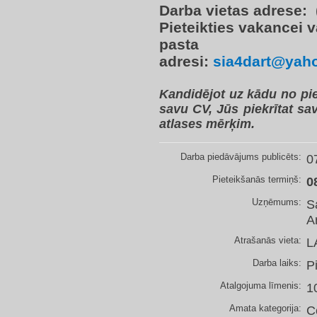
Darba vietas adrese:
(
Pieteikties vakancei v
pasta
adresi:
sia4dart@yaho
Kandidējot uz kādu no p
savu CV, Jūs piekrītat sa
atlases mērķim.
Darba piedāvājums publicēts:
0
Pieteikšanās termiņš:
0
Uzņēmums:
S
Ar
Atrašanās vieta:
L
Darba laiks:
P
Atalgojuma līmenis:
1
Amata kategorija:
C