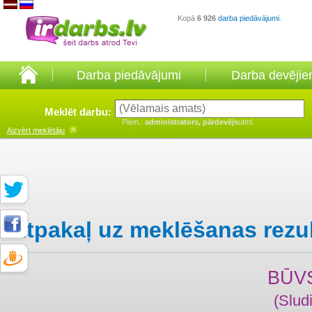
Kopā
6 926
darba piedāvājumi
.
Darba piedāvājumi
Darba devēji
Meklēt darbu:
Piem.:
administrators, pārdevējs
utml.
Aizvērt
meklētāju
Atpakaļ uz meklēšanas rezu
BŪV
(Slud