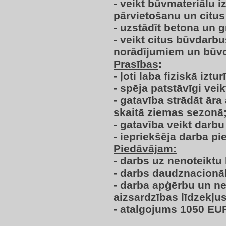
- veikt būvmateriālu 
pārvietošanu un citus
- uzstādīt betona un 
- veikt citus būvdarb
norādījumiem un būvo
Prasības
:
- ļoti laba fiziskā iztur
- spēja patstāvīgi ve
- gatavība strādāt āra
skaitā ziemas sezonā
- gatavība veikt darb
- iepriekšēja darba pi
Piedāvājam:
- darbs uz nenoteiktu 
- darbs daudznacionāl
- darba apģērbu un n
aizsardzības līdzekļus
- atalgojums 1050 EUR