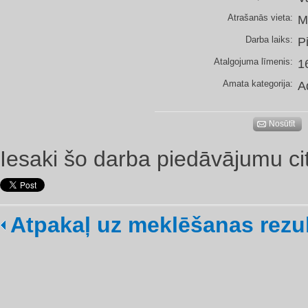
Atrašanās vieta:
M
Darba laiks:
P
Atalgojuma līmenis:
1
Amata kategorija:
A
Nosūtīt
Iesaki šo darba piedāvājumu ci
Atpakaļ uz meklēšanas rezu