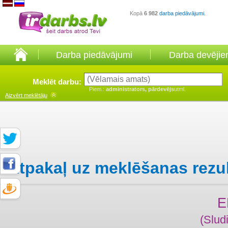
Kopā
6 982
darba piedāvājumi
.
Darba piedāvājumi
Darba devēji
Meklēt darbu:
Piem.:
administrators, pārdevējs
utml.
Aizvērt
meklētāju
Atpakaļ uz meklēšanas rezu
E
(Slud