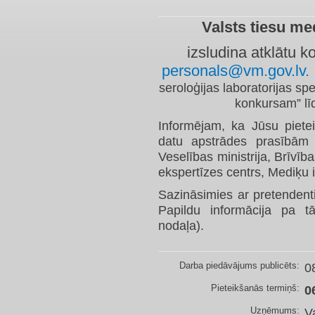
Valsts tiesu me
izsludina atklātu 
personals@vm.gov.lv.
seroloģijas laboratorijas sp
konkursam” lī
Informējam, ka Jūsu pietei
datu apstrādes prasībām 
Veselības ministrija, Brīvīb
ekspertīzes centrs, Mediķu i
Sazināsimies ar pretendentie
Papildu informācija pa 
nodaļa).
Darba piedāvājums publicēts:
0
Pieteikšanās termiņš:
0
Uzņēmums:
V