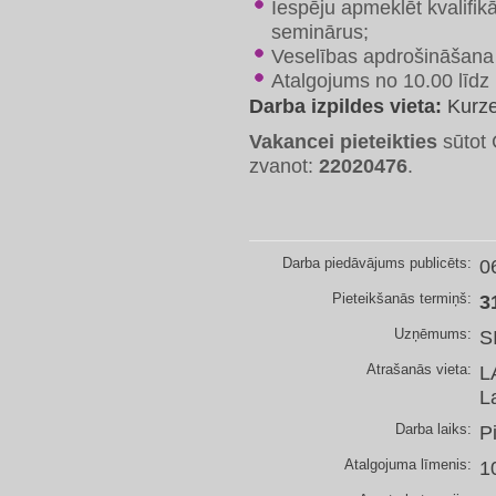
Iespēju apmeklēt kvalifi
seminārus;
Veselības apdrošināšana
Atalgojums no 10.00 līdz
Darba izpildes vieta:
Kurz
Vakancei pieteikties
sūtot 
zvanot:
22020476
.
Darba piedāvājums publicēts:
0
Pieteikšanās termiņš:
3
Uzņēmums:
S
Atrašanās vieta:
L
L
Darba laiks:
P
Atalgojuma līmenis:
1