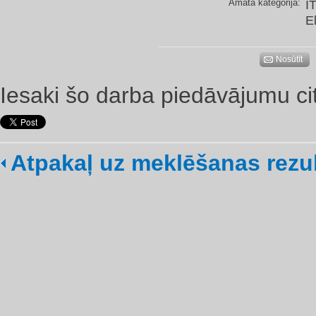
Amata kategorija:
I
E
Nosūtīt
Iesaki šo darba piedāvājumu ci
Atpakaļ uz meklēšanas rezu