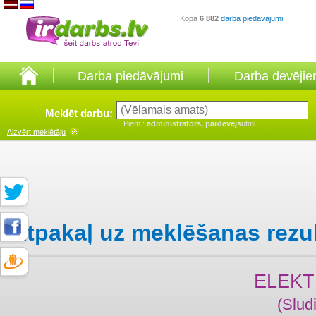
Kopā
6 882
darba piedāvājumi
.
Darba piedāvājumi
Darba devēji
Meklēt darbu:
Piem.:
administrators, pārdevējs
utml.
Aizvērt
meklētāju
Atpakaļ uz meklēšanas rezu
ELEKT
(Slud