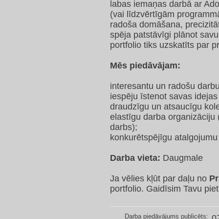
labas iemaņas darbā ar Adob
(vai līdzvērtīgām programm
radoša domāšana, precizitā
spēja patstāvīgi plānot savu
portfolio tiks uzskatīts par p
Mēs piedāvājam:
interesantu un radošu dar
iespēju īstenot savas idejas 
draudzīgu un atsaucīgu kole
elastīgu darba organizāciju (
darbs);
konkurētspējīgu atalgojumu 
Darba vieta:
Daugmale
Ja vēlies kļūt par daļu no
Pr
portfolio. Gaidīsim Tavu pie
Darba piedāvājums publicēts:
0