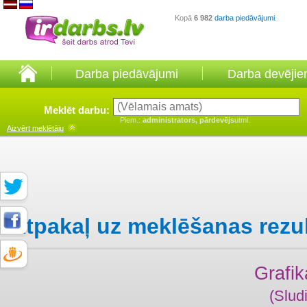
Kopā
6 982
darba piedāvājumi
.
Darba piedāvājumi
Darba devēji
Meklēt darbu:
Piem.:
administrators, pārdevējs
utml.
Aizvērt
meklētāju
Atpakaļ uz meklēšanas rezu
Grafi
(Slud