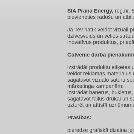
SIA Prana Energy,
reģ.nr.
pievienoties radošu un atbi
Ja Tev patīk veidot vizuāli p
dzīvesveids un vēlies strā
inovatīvus produktus, priecā
Galvenie darba pienākumi
izstrādāt produktu etiķetes
veidot reklāmas materiālus dr
sagatavot vizuālo saturu soc
mārketinga kampaņām;
izstrādāt banerus, bukletus,
sagatavot failus drukai un s
uzturēt un attīstīt uzņēmuma 
Prasības:
pieredze grafiskā dizaina j