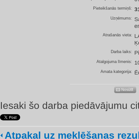
Pieteikšanās termiņš:
3
Uzņēmums:
S
e
Atrašanās vieta:
L
Ķ
Darba laiks:
P
Atalgojuma līmenis:
1
Amata kategorija:
Ē
Nosūtīt
Iesaki šo darba piedāvājumu ci
Atpakaļ uz meklēšanas rezu