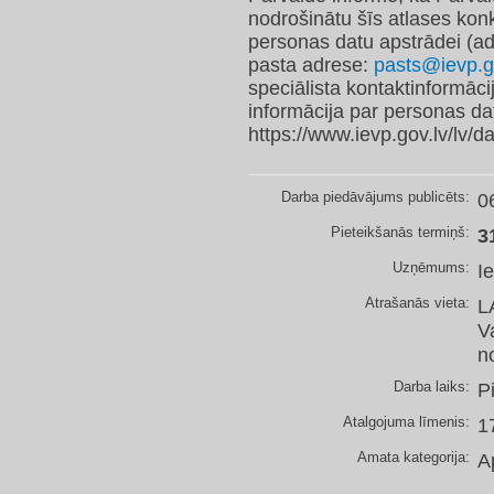
nodrošinātu šīs atlases konk
personas datu apstrādei (ad
pasta adrese:
pasts@ievp.g
speciālista kontaktinformāci
informācija par personas dat
https://www.ievp.gov.lv/lv/
Darba piedāvājums publicēts:
0
Pieteikšanās termiņš:
3
Uzņēmums:
I
Atrašanās vieta:
L
V
n
Darba laiks:
P
Atalgojuma līmenis:
1
Amata kategorija:
A