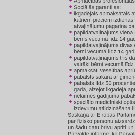
Apmācības profesionālās k
Sociālās garantijas:
ikgadējais apmaksātais a
katriem pieciem izdiena
atvaļinājumu pagarina pa
papildatvaļinājums viena 
bērns vecumā līdz 14 ga
papildatvaļinājums divas 
bērni vecumā līdz 14 gad
papildatvaļinājums trīs da
vairāki bērni vecumā līdz 
apmaksāti veselības apr
pabalsts sakarā ar ģimen
pabalsts līdz 50 procent
gadā, aizejot ikgadējā a
nelaimes gadījuma pabals
speciālo medicīniski opti
izdevumu atlīdzināšana 
Saskaņā ar Eiropas Parlam
par fizisko personu aizsardz
un šādu datu brīvu apriti un
Pārvalde informē, ka Pārval