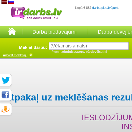
Kopā
6 882
darba piedāvājumi
.
Darba piedāvājumi
Darba devēji
Meklēt darbu:
Piem.:
administrators, pārdevējs
utml.
Aizvērt
meklētāju
Atpakaļ uz meklēšanas rezu
IESLODZĪJU
IN