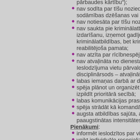
pārbaudes kārtību");
nav sodīta par tīšu nozie
sodāmības dzēšanas vai
nav notiesāta par tīšu no
nav saukta pie kriminālat
izdarīšanu, izņemot gadī
kriminālatbildības, bet kr
reabilitējoša pamata;
nav atzīta par rīcībnespēj
nav atvaļināta no dienesta
Ieslodzījuma vietu pārval
disciplinārsods – atvaļin
labas iemaņas darbā ar 
spēja plānot un organiz
izpildīt prioritārā secībā;
labas komunikācijas pras
spēja strādāt kā komandā, 
augsta atbildības sajūta,
paaugstinātas intensitāte
Pienākumi
:
informēt ieslodzītos par