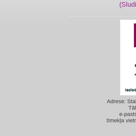
(Slud
Adrese: Sta
Tā
e-past
tīmekļa viet