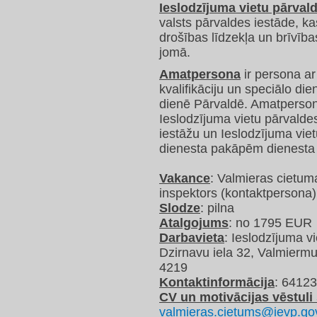
Ieslodzījuma vietu pārval
valsts pārvaldes iestāde, ka
drošības līdzekļa un brīvīb
jomā.
Amatpersona
ir persona ar 
kvalifikāciju un speciālo di
dienē Pārvaldē. Amatperso
Ieslodzījuma vietu pārvaldes
iestāžu un Ieslodzījuma vie
dienesta pakāpēm dienesta 
Vakance
: Valmieras cietum
inspektors (kontaktpersona)
Slodze
: pilna
Atalgojums
: no 1795 EUR
Darbavieta
: Ieslodzījuma v
Dzirnavu iela 32, Valmiermu
4219
Kontaktinformācija
: 6412
CV un motivācijas vēstuli 
valmieras.cietums@ievp.gov