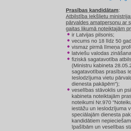
Prasības kandidātam
:
Atbilstība Iekšlietu ministri
pārvaldes amatpersonu ar 
gaitas likumā noteiktajām 
ir Latvijas pilsonis;
vecums no 18 līdz 50 ga
vismaz pirmā līmeņa profe
latviešu valodas zināšan
fiziskā sagatavotība atbi
(Ministru kabineta 28.05.
sagatavotības prasības Ie
Ieslodzījuma vietu pārva
dienesta pakāpēm");
veselības stāvoklis un psi
kabineta noteiktajām pra
noteikumi Nr.970 "Noteiku
iestāžu un Ieslodzījuma 
speciālajām dienesta p
kandidātiem nepieciešamo
īpašībām un veselības st