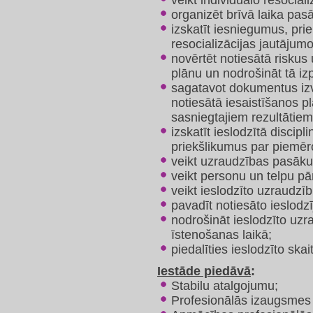
veikt individuālo resociali
organizēt brīvā laika pas
izskatīt iesniegumus, pr
resocializācijas jautājumo
novērtēt notiesātā riskus 
plānu un nodrošināt tā izpi
sagatavot dokumentus izv
notiesātā iesaistīšanos p
sasniegtajiem rezultātiem
izskatīt ieslodzītā discipl
priekšlikumus par piemēr
veikt uzraudzības pasāk
veikt personu un telpu 
veikt ieslodzīto uzraudzī
pavadīt notiesāto ieslodzī
nodrošināt ieslodzīto uz
īstenošanas laikā;
piedalīties ieslodzīto ska
Iestāde piedāvā
:
Stabilu atalgojumu;
Profesionālās izaugsmes u