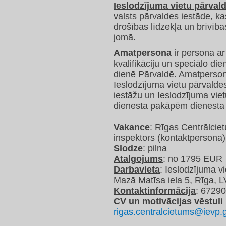
Ieslodzījuma vietu pārval
valsts pārvaldes iestāde, ka
drošības līdzekļa un brīvīb
jomā.
Amatpersona
ir persona ar 
kvalifikāciju un speciālo di
dienē Pārvaldē. Amatperso
Ieslodzījuma vietu pārvaldes
iestāžu un Ieslodzījuma vie
dienesta pakāpēm dienesta 
Vakance
: Rīgas Centrālcie
inspektors (kontaktpersona)
Slodze
: pilna
Atalgojums
: no 1795 EUR
Darbavieta
: Ieslodzījuma v
Mazā Matīsa iela 5, Rīga, 
Kontaktinformācija
: 6729
CV un motivācijas vēstuli 
rigas.centralcietums@ievp.g