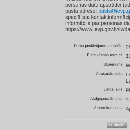
personas datu apstrādei (ad
pasta adrese:
pasts@ievp.g
speciālista kontaktinformāci
informācija par personas dat
https://www.ievp.gov.lv/lv/
Darba piedāvājums publicēts:
0
Pieteikšanās termiņš:
3
Uzņēmums:
I
Atrašanās vieta:
L
L
Darba laiks:
P
Atalgojuma līmenis:
1
Amata kategorija:
A
Nosūtīt