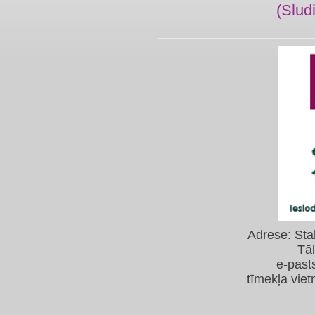
(Slud
Adrese: Sta
Tā
e-past
tīmekļa viet