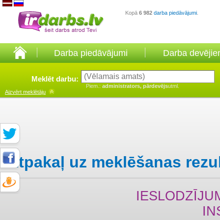
Kopā
6 982
darba piedāvājumi
.
Darba piedāvājumi
Darba devēji
Meklēt darbu:
Piem.:
administrators, pārdevējs
utml.
Aizvērt
meklētāju
Atpakaļ uz meklēšanas rezu
IESLODZĪJU
IN