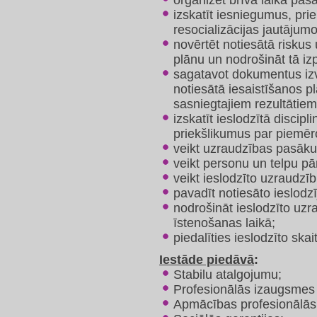
organizēt brīvā laika pas
izskatīt iesniegumus, pr
resocializācijas jautājumo
novērtēt notiesātā riskus 
plānu un nodrošināt tā izpi
sagatavot dokumentus izv
notiesātā iesaistīšanos p
sasniegtajiem rezultātiem
izskatīt ieslodzītā discipl
priekšlikumus par piemēr
veikt uzraudzības pasāk
veikt personu un telpu 
veikt ieslodzīto uzraudzī
pavadīt notiesāto ieslodzī
nodrošināt ieslodzīto uz
īstenošanas laikā;
piedalīties ieslodzīto ska
Iestāde piedāvā
:
Stabilu atalgojumu;
Profesionālās izaugsmes u
Apmācības profesionālās k