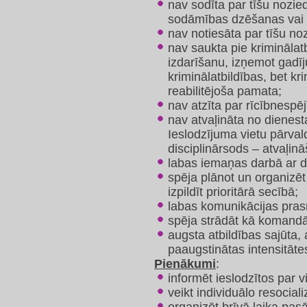
nav sodīta par tīšu nozie
sodāmības dzēšanas vai
nav notiesāta par tīšu no
nav saukta pie kriminālat
izdarīšanu, izņemot gadī
kriminālatbildības, bet kr
reabilitējoša pamata;
nav atzīta par rīcībnespēj
nav atvaļināta no dienesta
Ieslodzījuma vietu pārval
disciplinārsods – atvaļin
labas iemaņas darbā ar 
spēja plānot un organiz
izpildīt prioritārā secībā;
labas komunikācijas pras
spēja strādāt kā komandā, 
augsta atbildības sajūta,
paaugstinātas intensitāte
Pienākumi
:
informēt ieslodzītos par
veikt individuālo resociali