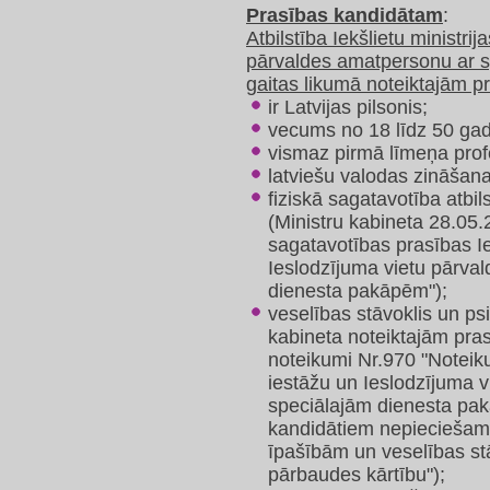
Prasības kandidātam
:
Atbilstība Iekšlietu ministri
pārvaldes amatpersonu ar 
gaitas likumā noteiktajām 
ir Latvijas pilsonis;
vecums no 18 līdz 50 ga
vismaz pirmā līmeņa profe
latviešu valodas zināšan
fiziskā sagatavotība atbi
(Ministru kabineta 28.05.
sagatavotības prasības Ie
Ieslodzījuma vietu pārva
dienesta pakāpēm");
veselības stāvoklis un psi
kabineta noteiktajām pra
noteikumi Nr.970 "Noteiku
iestāžu un Ieslodzījuma 
speciālajām dienesta p
kandidātiem nepieciešamo
īpašībām un veselības st
pārbaudes kārtību");