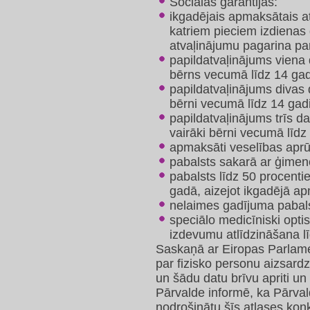
Sociālās garantijas:
ikgadējais apmaksātais a
katriem pieciem izdiena
atvaļinājumu pagarina pa
papildatvaļinājums viena 
bērns vecumā līdz 14 ga
papildatvaļinājums divas 
bērni vecumā līdz 14 gad
papildatvaļinājums trīs da
vairāki bērni vecumā līdz 
apmaksāti veselības apr
pabalsts sakarā ar ģimen
pabalsts līdz 50 procent
gadā, aizejot ikgadējā a
nelaimes gadījuma pabals
speciālo medicīniski opti
izdevumu atlīdzināšana 
Saskaņā ar Eiropas Parlam
par fizisko personu aizsardz
un šādu datu brīvu apriti un
Pārvalde informē, ka Pārval
nodrošinātu šīs atlases konk