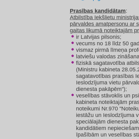
Prasības kandidātam
:
Atbilstība Iekšlietu ministri
pārvaldes amatpersonu ar 
gaitas likumā noteiktajām 
ir Latvijas pilsonis;
vecums no 18 līdz 50 ga
vismaz pirmā līmeņa profe
latviešu valodas zināšan
fiziskā sagatavotība atbi
(Ministru kabineta 28.05.
sagatavotības prasības Ie
Ieslodzījuma vietu pārva
dienesta pakāpēm");
veselības stāvoklis un psi
kabineta noteiktajām pra
noteikumi Nr.970 "Noteiku
iestāžu un Ieslodzījuma 
speciālajām dienesta p
kandidātiem nepieciešamo
īpašībām un veselības st