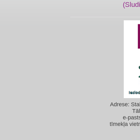
(Slud
Adrese: Sta
Tā
e-past
tīmekļa viet