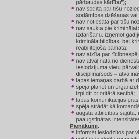
pārbaudes kārtību");
nav sodīta par tīšu nozie
sodāmības dzēšanas vai
nav notiesāta par tīšu no
nav saukta pie kriminālat
izdarīšanu, izņemot gadī
kriminālatbildības, bet kr
reabilitējoša pamata;
nav atzīta par rīcībnespēj
nav atvaļināta no dienesta
Ieslodzījuma vietu pārval
disciplinārsods – atvaļin
labas iemaņas darbā ar 
spēja plānot un organiz
izpildīt prioritārā secībā;
labas komunikācijas pras
spēja strādāt kā komandā, 
augsta atbildības sajūta,
paaugstinātas intensitāte
Pienākumi
:
informēt ieslodzītos par