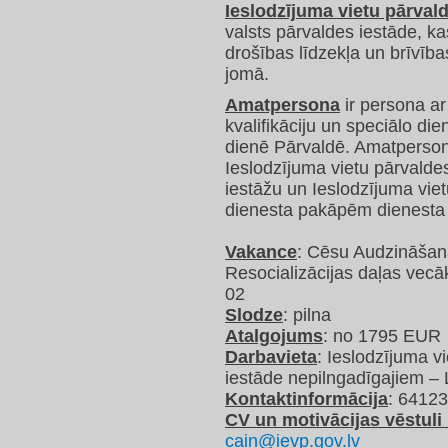
Ieslodzījuma vietu pārval
valsts pārvaldes iestāde, ka
drošības līdzekļa un brīvīb
jomā.
Amatpersona
ir persona ar 
kvalifikāciju un speciālo di
dienē Pārvaldē. Amatperso
Ieslodzījuma vietu pārvaldes
iestāžu un Ieslodzījuma vie
dienesta pakāpēm dienesta 
Vakance
: Cēsu Audzināšan
Resocializācijas daļas vecā
02
Slodze
: pilna
Atalgojums
: no 1795 EUR
Darbavieta
: Ieslodzījuma 
iestāde nepilngadīgajiem – 
Kontaktinformācija
: 6412
CV un motivācijas vēstuli 
cain@ievp.gov.lv