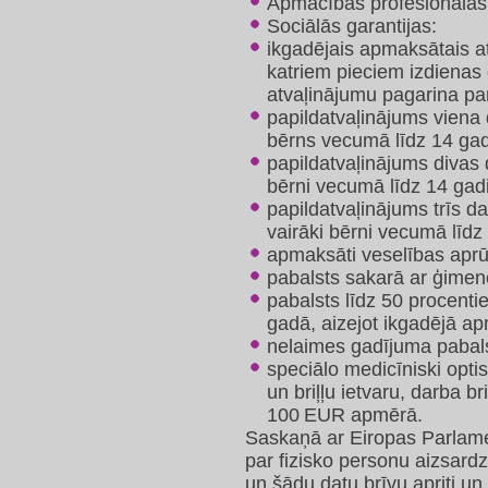
Apmācības profesionālās k
Sociālās garantijas:
ikgadējais apmaksātais a
katriem pieciem izdiena
atvaļinājumu pagarina pa
papildatvaļinājums viena 
bērns vecumā līdz 14 ga
papildatvaļinājums divas 
bērni vecumā līdz 14 gad
papildatvaļinājums trīs da
vairāki bērni vecumā līdz 
apmaksāti veselības apr
pabalsts sakarā ar ģimen
pabalsts līdz 50 procent
gadā, aizejot ikgadējā a
nelaimes gadījuma pabals
speciālo medicīniski optis
un briļļu ietvaru, darba b
100 EUR apmērā.
Saskaņā ar Eiropas Parlam
par fizisko personu aizsardz
un šādu datu brīvu apriti un