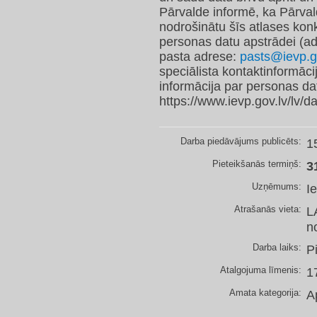
Pārvalde informē, ka Pārval
nodrošinātu šīs atlases konk
personas datu apstrādei (ad
pasta adrese:
pasts@ievp.g
speciālista kontaktinformāci
informācija par personas dat
https://www.ievp.gov.lv/lv/
Darba piedāvājums publicēts:
1
Pieteikšanās termiņš:
3
Uzņēmums:
I
Atrašanās vieta:
L
n
Darba laiks:
P
Atalgojuma līmenis:
1
Amata kategorija:
A