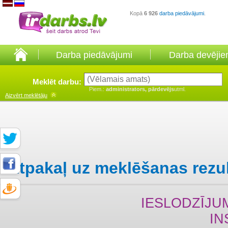
Kopā
6 926
darba piedāvājumi
.
Darba piedāvājumi
Darba devēji
Meklēt darbu:
Piem.:
administrators, pārdevējs
utml.
Aizvērt
meklētāju
Atpakaļ uz meklēšanas rezu
IESLODZĪJU
IN