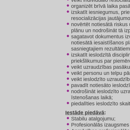
veikt individuālo resociali
organizēt brīvā laika pas
izskatīt iesniegumus, pr
resocializācijas jautājumo
novērtēt notiesātā riskus 
plānu un nodrošināt tā izpi
sagatavot dokumentus izv
notiesātā iesaistīšanos p
sasniegtajiem rezultātiem
izskatīt ieslodzītā discipl
priekšlikumus par piemēr
veikt uzraudzības pasāk
veikt personu un telpu 
veikt ieslodzīto uzraudzī
pavadīt notiesāto ieslodzī
nodrošināt ieslodzīto uz
īstenošanas laikā;
piedalīties ieslodzīto ska
Iestāde piedāvā
:
Stabilu atalgojumu;
Profesionālās izaugsmes u