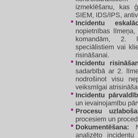
izmeklēšanu, kas 
SIEM, IDS/IPS, antiv
Incidentu eskalāc
nopietnības līmeņa, 
komandām, 2. lī
speciālistiem vai k
risināšanai.
Incidentu risināša
sadarbībā ar 2. līm
nodrošinot visu nep
veiksmīgai atrisināša
Incidentu pārvaldīb
un ievainojamību pār
Procesu uzlaboša
procesiem un proce
Dokumentēšana:
No
analizēto incident