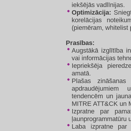
iekšējās vadlīnijas.
Optimizācija:
Sniegt
korelācijas noteiku
(piemēram, whitelist 
Prasības:
Augstākā izglītība i
vai informācijas tehn
Iepriekšēja pieredz
amatā.
Plašas zināšanas 
apdraudējumiem u
tendencēm un jaunaj
MITRE ATT&CK un M
Izpratne par pamat
ļaunprogrammatūru u
Laba izpratne par o