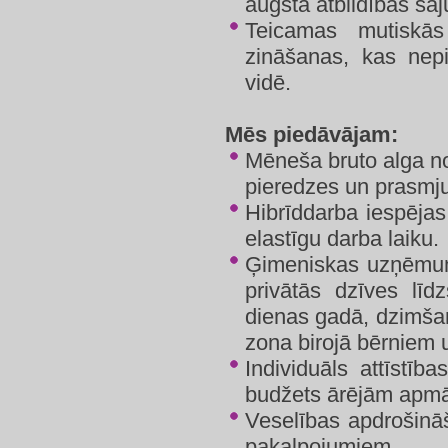
augsta atbildības sajū
Teicamas mutiskās
zināšanas, kas nep
vidē.
Mēs piedāvājam:
Mēneša bruto alga n
pieredzes un prasmj
Hibrīddarba iespējas
elastīgu darba laiku.
Ģimeniskas uzņēmum
privātās dzīves līd
dienas gadā, dzimša
zona birojā bērniem u
Individuāls attīstī
budžets ārējām apm
Veselības apdrošinā
pakalpojumiem.