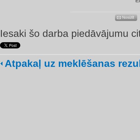
E
Nosūtīt
Iesaki šo darba piedāvājumu ci
Atpakaļ uz meklēšanas rezu