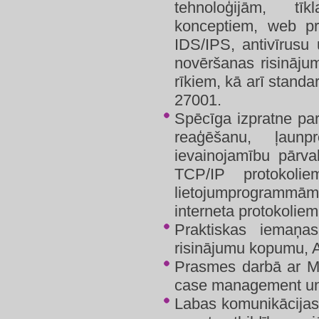
tehnoloģijām, tī
konceptiem, web pr
IDS/IPS, antivīrus
novēršanas risināju
rīkiem, kā arī stan
27001.
Spēcīga izpratne par
reaģēšanu, ļaunp
ievainojamību pārva
TCP/IP protokoliem
lietojumprogramm
interneta protokoliem
Praktiskas iemaņa
risinājumu kopumu, A
Prasmes darbā ar Mic
case management un b
Labas komunikācijas 