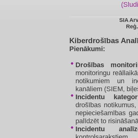
(Slud
SIA Ar
Reģ.
Kiberdrošības Analī
Pienākumi:
Drošības monitori
monitoringu reāllaikā
notikumiem un i
kanāliem (SIEM, biļeš
Incidentu kategor
drošības notikumus, 
nepieciešamības gad
palīdzēt to risināšanā
Incidentu analīz
kontrolsarakstie