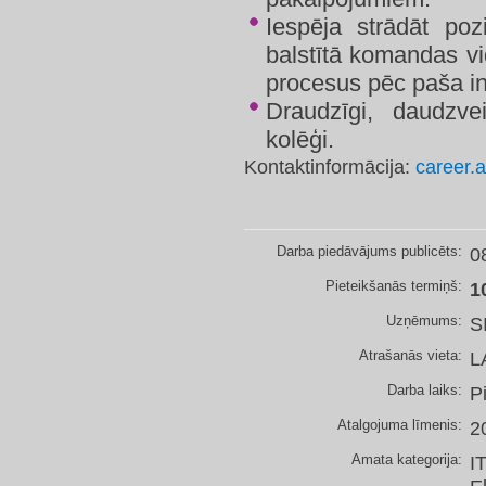
Iespēja strādāt poz
balstītā komandas v
procesus pēc paša ini
Draudzīgi, daudzve
kolēģi.
Kontaktinformācija:
career.
Darba piedāvājums publicēts:
0
Pieteikšanās termiņš:
1
Uzņēmums:
S
Atrašanās vieta:
L
Darba laiks:
P
Atalgojuma līmenis:
2
Amata kategorija:
I