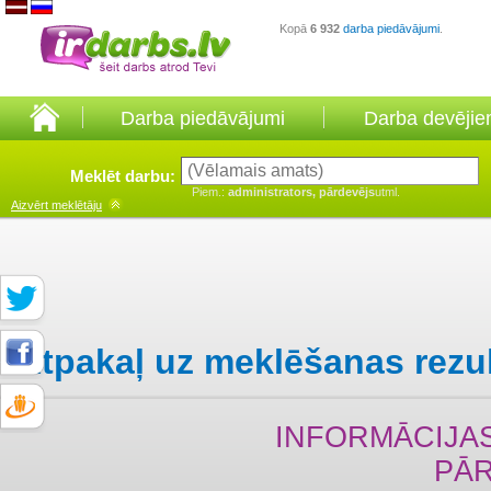
Kopā
6 932
darba piedāvājumi
.
Darba piedāvājumi
Darba devēji
Meklēt darbu:
Piem.:
administrators, pārdevējs
utml.
Aizvērt
meklētāju
Atpakaļ uz meklēšanas rezu
INFORMĀCIJA
PĀ