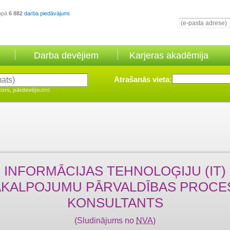
opā
6 882
darba piedāvājumi
.
Darba devējiem
Karjeras akadēmija
Atrašanās vieta:
tors, pārdevējs
utml.
INFORMĀCIJAS TEHNOLOĢIJU (IT)
AKALPOJUMU PĀRVALDĪBAS PROCE
KONSULTANTS
(Sludinājums no
NVA
)