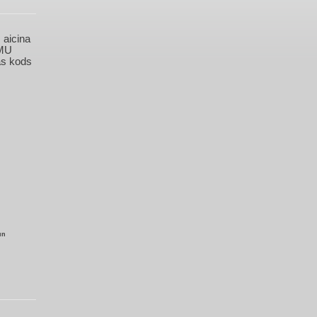
,
aicina
UMU
s kods
un