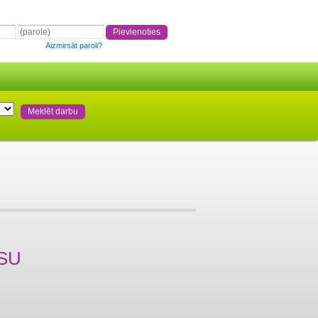
Aizmirsāt paroli?
SU