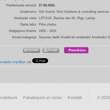
Pieteikšanās termiņš:
27.08.2026.
Uzņēmums:
SIA Gravity Tech Solutions & consulting services
Atrašanās vieta:
LATVIJA, Rankas iela 4A, Rīga, Latvija
Darba laiks:
Pilna slodze
Atalgojuma līmenis:
1650 – 1815
Amata kategorija:
Sezonas darbi/ Kvalificēti strādnieki/ Amatnieki/ 
Pieteikties
Nosūtīt
Drukāt
w.irdarbs.lv/p/dKpc
vai
 noteikumi
Pakalpojumi un cenas
Kontakti
© 2026