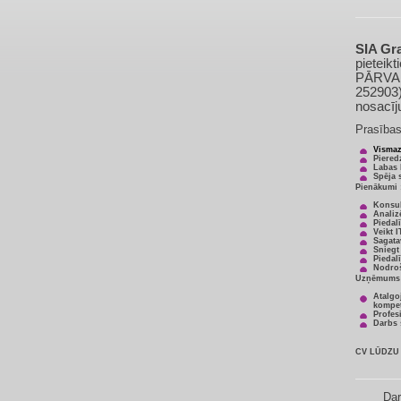
SIA Gra
pietei
PĀRVAL
252903)
nosacī
Prasības
Vismaz
Piered
Labas 
Spēja 
Pienākumi 
Konsul
Analiz
Piedal
Veikt 
Sagata
Sniegt
Piedal
Nodroš
Uzņēmums 
Atalgo
kompe
Profes
Darbs 
CV LŪDZU s
Dar