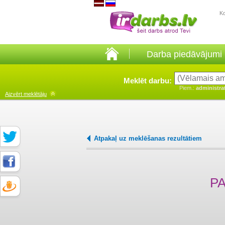
K
Darba piedāvājumi
Meklēt darbu:
Piem.:
administra
Aizvērt
meklētāju
Atpakaļ uz meklēšanas rezultātiem
P