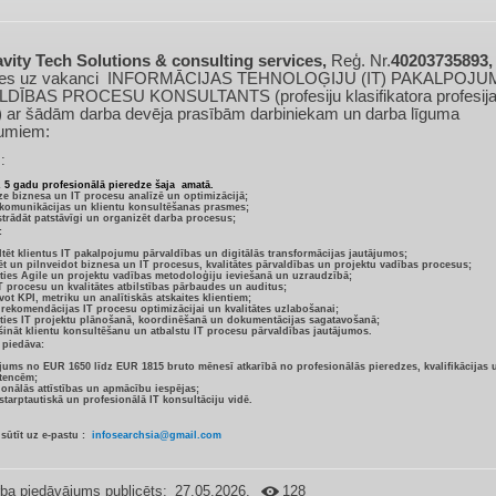
vity Tech Solutions & consulting services,
Reģ. Nr.
40203735893
kties uz vakanci INFORMĀCIJAS TEHNOLOĢIJU (IT) PAKALPOJ
DĪBAS PROCESU KONSULTANTS (profesiju klasifikatora profesija
 ar šādām darba devēja prasībām darbiniekam un darba līguma
jumiem:
:
 5 gadu profesionālā pieredze šaja amatā.
ze biznesa un IT procesu analīzē un optimizācijā;
komunikācijas un klientu konsultēšanas prasmes;
strādāt patstāvīgi un organizēt darba procesus;
:
tēt klientus IT pakalpojumu pārvaldības un digitālās transformācijas jautājumos;
ēt un pilnveidot biznesa un IT procesus, kvalitātes pārvaldības un projektu vadības procesus;
īties Agile un projektu vadības metodoloģiju ieviešanā un uzraudzībā;
IT procesu un kvalitātes atbilstības pārbaudes un auditus;
vot KPI, metriku un analītiskās atskaites klientiem;
 rekomendācijas IT procesu optimizācijai un kvalitātes uzlabošanai;
īties IT projektu plānošanā, koordinēšanā un dokumentācijas sagatavošanā;
ināt klientu konsultēšanu un atbalstu IT procesu pārvaldības jautājumos.
piedāva:
jums no EUR 1650 līdz EUR 1815 bruto mēnesī atkarībā no profesionālās pieredzes, kvalifikācijas 
tencēm;
ionālās attīstības un apmācību iespējas;
starptautiskā un profesionālā IT konsultāciju vidē.
ūtīt uz e-pastu :
infosearchsia@gmail.com
ba piedāvājums publicēts:
27.05.2026.
128