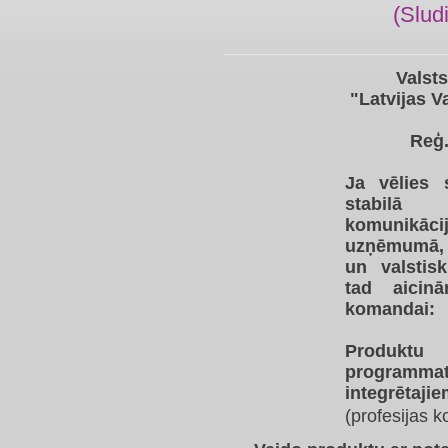
(Slud
Valsts
"Latvijas Va
Reģ.
Ja vēlies 
stabilā
komunik
uzņēmumā, 
un valstis
tad aicin
komandai:
Produk
programmat
integrētaji
(profesijas 