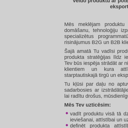
Veido produktu ar pote
eksport
Mēs meklējam produktu v
domāšanu, tehnoloģiju izpra
specializētus programma
risinājumus B2G un B2B kli
Šajā amatā Tu vadīsi produ
produkta stratēģijas līdz ie
Tev būs iespēja strādāt ar n
klientiem un kura attī
starptautiskajā tirgū un eks
Tu kļūsi par daļu no aptu
sadarbosies ar izstrādātāji
lai radītu drošus, mūsdienīg
Mēs Tev uzticēsim:
vadīt produktu visā tā d
ieviešanai, attīstībai un 
definēt produkta attīstī