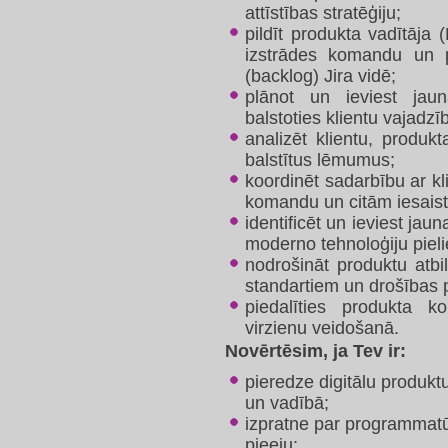
attīstības stratēģiju;
pildīt produkta vadītāja
izstrādes komandu un 
(backlog) Jira vidē;
plānot un ieviest jaun
balstoties klientu vajadz
analizēt klientu, produk
balstītus lēmumus;
koordinēt sadarbību ar kl
komandu un citām iesais
identificēt un ieviest jau
moderno tehnoloģiju pieli
nodrošināt produktu atbi
standartiem un drošības 
piedalīties produkta ko
virzienu veidošanā.
Novērtēsim, ja Tev ir:
pieredze digitālu produkt
un vadībā;
izpratne par programmatūr
pieeju;