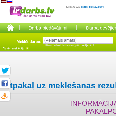
Kopā
6 932
darba piedāvājumi
.
Darba piedāvājumi
Darba devēji
Meklēt darbu:
Piem.:
administrators, pārdevējs
utml.
Aizvērt
meklētāju
Atpakaļ uz meklēšanas rezu
INFORMĀCIJA
PAKALP