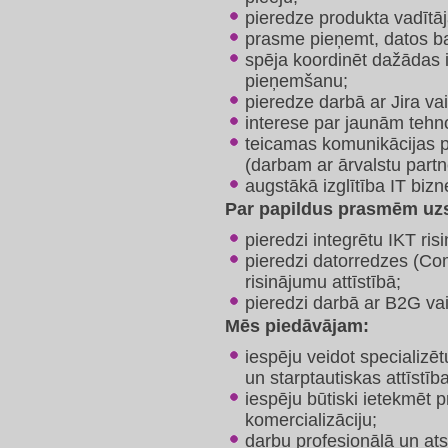
pieredze produkta vadītāj
prasme pieņemt, datos ba
spēja koordinēt dažādas i
pieņemšanu;
pieredze darbā ar Jira va
interese par jaunām tehno
teicamas komunikācijas p
(darbam ar ārvalstu partn
augstākā izglītība IT biz
Par papildus prasmēm uzs
pieredzi integrētu IKT ris
pieredzi datorredzes (Com
risinājumu attīstībā;
pieredzi darbā ar B2G vai
Mēs piedāvājam:
iespēju veidot specializē
un starptautiskas attīstīb
iespēju būtiski ietekmēt p
komercializāciju;
darbu profesionālā un at