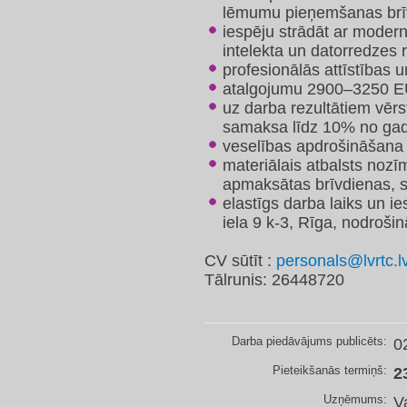
lēmumu pieņemšanas brī
iespēju strādāt ar moder
intelekta un datorredzes 
profesionālās attīstības 
atalgojumu 2900–3250 E
uz darba rezultātiem vērs
samaksa līdz 10% no gad
veselības apdrošināšana
materiālais atbalsts nozī
apmaksātas brīvdienas, 
elastīgs darba laiks un ie
iela 9 k-3, Rīga, nodrošin
CV sūtīt :
personals@lvrtc.l
Tālrunis: 26448720
Darba piedāvājums publicēts:
0
Pieteikšanās termiņš:
2
Uzņēmums:
V