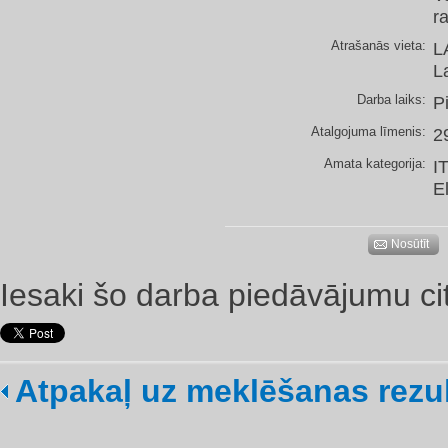
r
Atrašanās vieta:
L
L
Darba laiks:
P
Atalgojuma līmenis:
2
Amata kategorija:
I
E
Nosūtīt
Iesaki šo darba piedāvājumu ci
Atpakaļ uz meklēšanas rezu