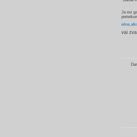
Ja esi g
pieteiku
elina.alk
vai zv
Dar