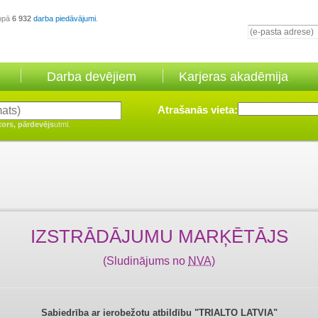
opā
6 932
darba piedāvājumi
.
Darba devējiem
Karjeras akadēmija
Atrašanās vieta:
tors, pārdevējs
utml.
IZSTRĀDĀJUMU MARĶĒTĀJS
(Sludinājums no
NVA
)
Sabiedrība ar ierobežotu atbildību "TRIALTO LATVIA"