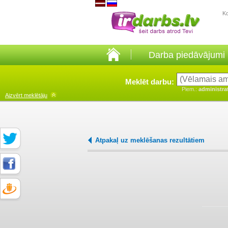
K
Darba piedāvājumi
Meklēt darbu:
Piem.:
administra
Aizvērt
meklētāju
Atpakaļ uz meklēšanas rezultātiem