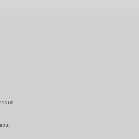
nes uz
arbu,