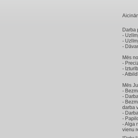
Aicinām
Darba 
- Uzlīm
- Uzlī
- Dāva
Mēs no
- Preciz
- Izturī
- Atbil
Mēs Ju
- Bezm
- Darba
- Bezm
darba v
- Darba
- Papil
- Alga
vienu r
*Darba l