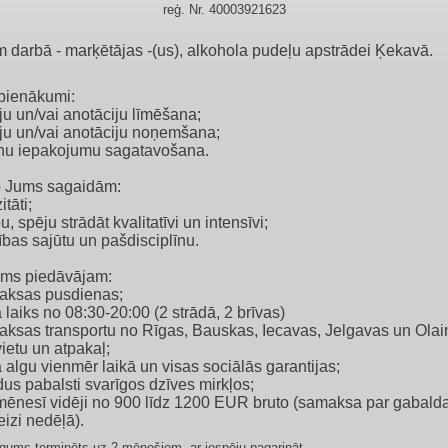
reģ. Nr. 40003921623
 darbā - marķētājas -(us), alkohola pudeļu apstrādei Ķekavā.
pienākumi:
ju un/vai anotāciju līmēšana;
mju un/vai anotāciju noņemšana;
nu iepakojumu sagatavošana.
 Jums sagaidām:
itāti;
bu, spēju strādāt kvalitatīvi un intensīvi;
dības sajūtu un pašdisciplīnu.
ms piedāvājam:
aksas pusdienas;
 laiks no 08:30-20:00 (2 strādā, 2 brīvas)
aksas transportu no Rīgas, Bauskas, Iecavas, Jelgavas un Olai
ietu un atpakaļ;
 algu vienmēr laikā un visas sociālās garantijas;
dus pabalsti svarīgos dzīves mirkļos;
 mēnesī vidēji no 900 līdz 1200 EUR bruto (samaksa par gabald
eizi nedēļā).
īgums terminēts uz 2 mēnešiem, ar iespēju pagarināt.