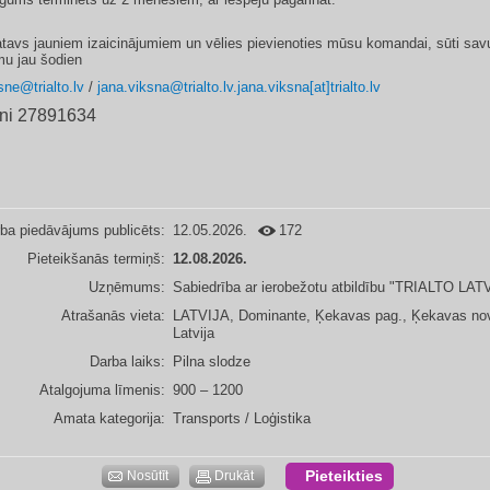
atavs jauniem izaicinājumiem un vēlies pievienoties mūsu komandai, sūti sav
mu jau šodien
sne@trialto.lv
/
jana.viksna@trialto.lv.jana.viksna[at]trialto.lv
ani 27891634
ba piedāvājums publicēts:
12.05.2026.
172
Pieteikšanās termiņš:
12.08.2026.
Uzņēmums:
Sabiedrība ar ierobežotu atbildību "TRIALTO LAT
Atrašanās vieta:
LATVIJA, Dominante, Ķekavas pag., Ķekavas nov
Latvija
Darba laiks:
Pilna slodze
Atalgojuma līmenis:
900 – 1200
Amata kategorija:
Transports / Loģistika
Pieteikties
Nosūtīt
Drukāt