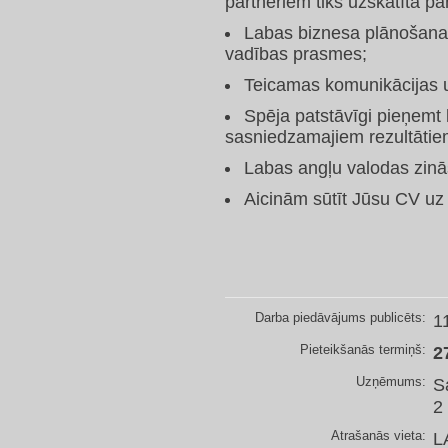
partneriem tiks uzskatīta pa
Labas biznesa plānošanas
vadības prasmes;
Teicamas komunikācijas 
Spēja patstāvīgi pieņemt
sasniedzamajiem rezultātie
Labas angļu valodas zin
Aicinām sūtīt Jūsu CV uz
Darba piedāvājums publicēts:
1
Pieteikšanās termiņš:
2
Uzņēmums:
S
2
Atrašanās vieta:
L