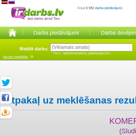
Kopā
6 982
darba piedāvājumi
.
Darba piedāvājumi
Darba devēji
Meklēt darbu:
Piem.:
administrators, pārdevējs
utml.
Aizvērt
meklētāju
Atpakaļ uz meklēšanas rezu
KOME
(Slud