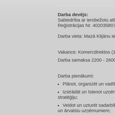
Darba devējs:
Sabiedrība ar ierobežotu atb
Reģistrācijas Nr. 40203580
Darba vieta: Mazā Klijānu ie
Vakance: Komercdirektos (
Darba samaksa 2200 - 26
Darba pienākumi:
Plānot, organizēt un va
Izstrādāt un īstenot uzņ
stratēģiju;
Veidot un uzturēt sadarbī
un ārvalstu uzņēmumiem;