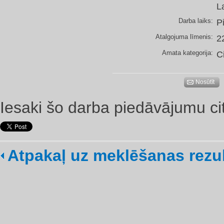
L
Darba laiks:
P
Atalgojuma līmenis:
2
Amata kategorija:
C
Nosūtīt
Iesaki šo darba piedāvājumu ci
Atpakaļ uz meklēšanas rezu