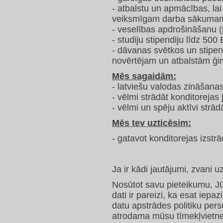
- atbalstu un apmācības, la
veiksmīgam darba sākuma
- veselības apdrošināšanu 
- studiju stipendiju līdz 500
- dāvanas svētkos un stipe
novērtējam un atbalstām ģi
Mēs sagaidām:
- latviešu valodas zināšanas
- vēlmi strādāt konditorejas
- vēlmi un spēju aktīvi strād
Mēs tev uzticēsim:
- gatavot konditorejas izst
Ja ir kādi jautājumi, zvani 
Nosūtot savu pieteikumu, Jū
dati ir pareizi, ka esat iep
datu apstrādes politiku per
atrodama mūsu tīmekļvietnes