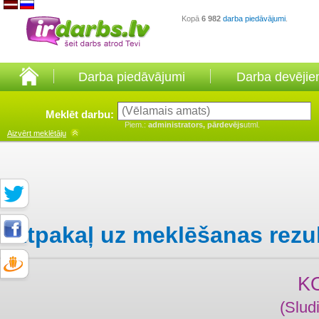
Kopā
6 982
darba piedāvājumi
.
Darba piedāvājumi
Darba devēji
Meklēt darbu:
Piem.:
administrators, pārdevējs
utml.
Aizvērt
meklētāju
Atpakaļ uz meklēšanas rezu
K
(Slud