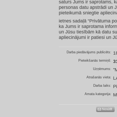
saturs Jums ir saprotams, k
personas datu apstrādi un J
pieteikumā sniegtie apliecinā
ietnes sadaļā “Privātuma pol
ka Jums ir saprotama inform
un Jūsu tiesībām kā datu su
apliecinājumi ir patiesi un J
Darba piedāvājums publicēts:
1
Pieteikšanās termiņš:
3
Uzņēmums:
"
Atrašanās vieta:
L
Darba laiks:
P
Amata kategorija:
M
Nosūtīt