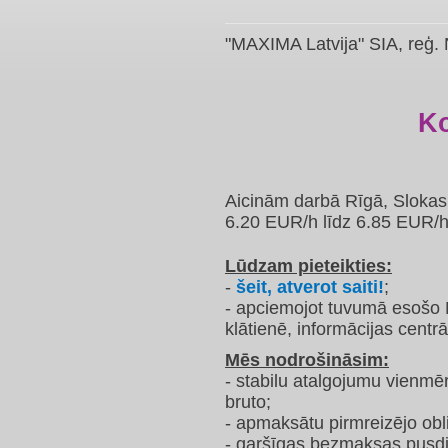
"MAXIMA Latvija" SIA, reģ.
Ko
Aicinām darbā Rīgā,
Slokas 
6.20 EUR/h līdz 6.85 EUR/
Lūdzam pieteikties:
-
šeit, atverot saiti!
;
- apciemojot tuvumā esošo 
klātienē, informācijas centrā
Mēs nodrošināsim:
- stabilu atalgojumu vienmē
bruto;
- apmaksātu pirmreizējo obl
- garšīgas bezmaksas pusdi