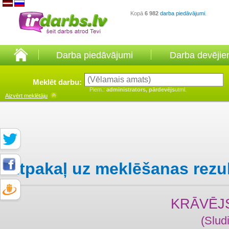
Kopā
6 982
darba piedāvājumi
.
Darba piedāvājumi
Darba devēji
Meklēt darbu:
Piem.:
administrators, pārdevējs
utml.
Aizvērt
meklētāju
Atpakaļ uz meklēšanas rezu
KRĀVĒJ
(Slud