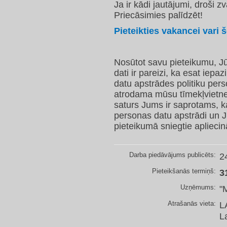
Ja ir kādi jautājumi, droši 
Priecāsimies palīdzēt!
Pieteikties vakancei vari še
Nosūtot savu pieteikumu, Jū
dati ir pareizi, ka esat iep
datu apstrādes politiku per
atrodama mūsu tīmekļvietnes
saturs Jums ir saprotams, k
personas datu apstrādi un J
pieteikumā sniegtie apliecinā
Darba piedāvājums publicēts:
2
Pieteikšanās termiņš:
3
Uzņēmums:
"
Atrašanās vieta:
L
L