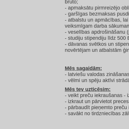
bruto;
- apmaksātu pirmreizējo obl
- garšīgas bezmaksas pusdi
- atbalstu un apmācības, la
veiksmīgam darba sākuma
- veselības apdrošināšanu 
- studiju stipendiju līdz 500
- dāvanas svētkos un stipe
novērtējam un atbalstām ģi
Mēs sagaidām:
- latviešu valodas zināšanas
- vēlmi un spēju aktīvi strād
Mēs tev uzticēsim:
- veikt preču iekraušanas -
- izkraut un pārvietot preces
- pārbaudīt pieņemto preču 
- savākt no tirdzniecības zā