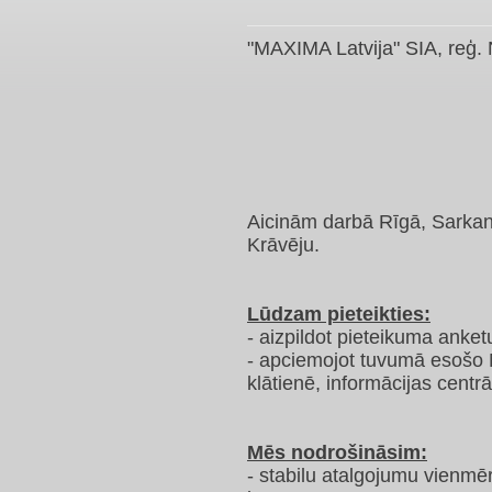
"MAXIMA Latvija" SIA, reģ.
Aicinām darbā Rīgā, Sarka
Krāvēju.
Lūdzam pieteikties:
- aizpildot pieteikuma anke
- apciemojot tuvumā esošo 
klātienē, informācijas centrā
Mēs nodrošināsim:
- stabilu atalgojumu vienmē