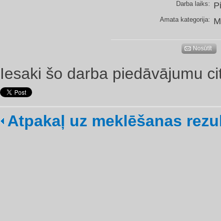
Darba laiks:
P
Amata kategorija:
M
Nosūtīt
Iesaki šo darba piedāvājumu ci
Atpakaļ uz meklēšanas rezu